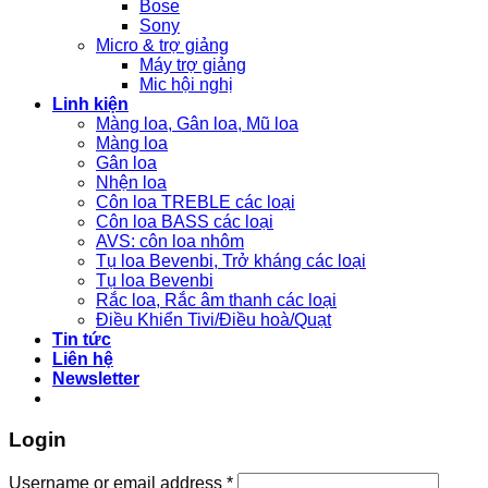
Bose
Sony
Micro & trợ giảng
Máy trợ giảng
Mic hội nghị
Linh kiện
Màng loa, Gân loa, Mũ loa
Màng loa
Gân loa
Nhện loa
Côn loa TREBLE các loại
Côn loa BASS các loại
AVS: côn loa nhôm
Tụ loa Bevenbi, Trở kháng các loại
Tụ loa Bevenbi
Rắc loa, Rắc âm thanh các loại
Điều Khiển Tivi/Điều hoà/Quạt
Tin tức
Liên hệ
Newsletter
Login
Username or email address
*