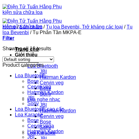
Chuyển
đến
nội
dung
Home
/
Sản phẩm
/
Tụ loa Bevenbi, Trở kháng các loại
/
Tụ
loa Bevenbi
/
Tụ Phân Tần MKPA-E
Filter
Showing all 12 results
Trang chủ
Giới thiệu
Sản phẩm
Product categories
Loa Bluetooth
JBl
Loa Bluetooth
Hatrman Kardon
Bose
Cervin veg
Cervin veg
Bose
Hatrman Kardon
Sony
JBl
Loa nghe nhạc
Sony
JBl
Loa Bluetooth cao cấp
Hatrman Kardon
Loa Karaoke
Cervin veg
Bose
Bose
Cervin vega
Sony
Hatrman Kardon
Loa Karaoke
JBl
JBl