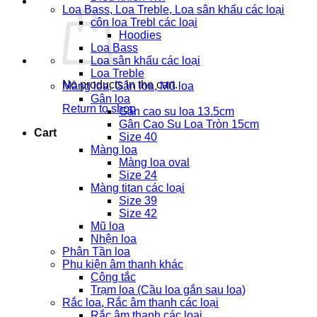
Loa Bass, Loa Treble, Loa sân khấu các loại
côn loa Trebl các loại
Hoodies
Loa Bass
Loa sân khấu các loại
Loa Treble
No products in the cart.
Màng loa, Gân loa, Mũ loa
Gân loa
Return to shop
Gân cao su loa 13.5cm
Gân Cao Su Loa Tròn 15cm
Cart
Size 40
Màng loa
Màng loa oval
Size 24
Màng titan các loại
Size 39
Size 42
Mũ loa
Nhện loa
Phân Tần loa
Phụ kiện âm thanh khác
Công tắc
Trạm loa (Cầu loa gắn sau loa)
Rắc loa, Rắc âm thanh các loại
Rắc âm thanh các loại