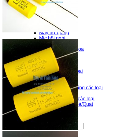
Hatrman Kardon
Cervin vega
Bose
Sony
Micro & trợ giảng
Máy trợ giảng
Mic hội nghị
Linh kiện
Màng loa, Gân loa, Mũ loa
Màng loa
Gân loa
Nhện loa
Côn loa TREBLE các loại
Côn loa BASS các loại
AVS: côn loa nhôm
Tụ loa Bevenbi, Trở kháng các loại
Tụ loa Bevenbi
Rắc loa, Rắc âm thanh các loại
Điều Khiển Tivi/Điều hoà/Quạt
Tin tức
Liên hệ
Search
for: