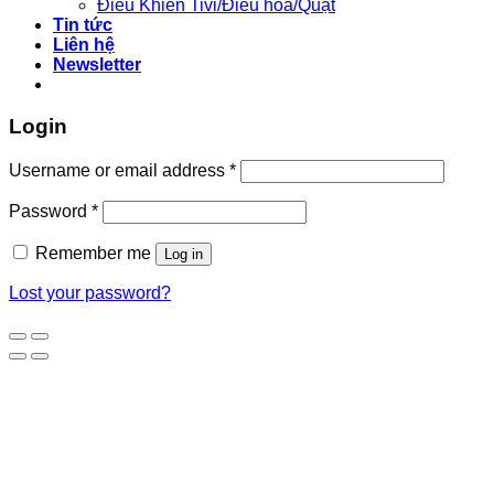
Điều Khiển Tivi/Điều hoà/Quạt
Tin tức
Liên hệ
Newsletter
Login
Username or email address
*
Password
*
Remember me
Log in
Lost your password?