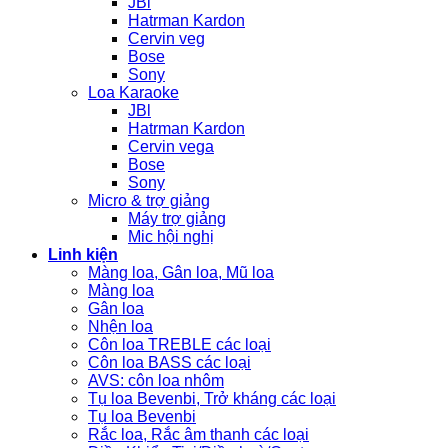
JBl
Hatrman Kardon
Cervin veg
Bose
Sony
Loa Karaoke
JBl
Hatrman Kardon
Cervin vega
Bose
Sony
Micro & trợ giảng
Máy trợ giảng
Mic hội nghị
Linh kiện
Màng loa, Gân loa, Mũ loa
Màng loa
Gân loa
Nhện loa
Côn loa TREBLE các loại
Côn loa BASS các loại
AVS: côn loa nhôm
Tụ loa Bevenbi, Trở kháng các loại
Tụ loa Bevenbi
Rắc loa, Rắc âm thanh các loại