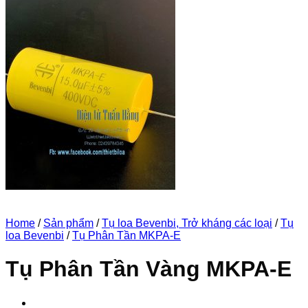
No products in the cart.
Return to shop
Cart
Home
/
Sản phẩm
/
Tụ loa Bevenbi, Trở kháng các loại
/
Tụ
loa Bevenbi
/
Tụ Phân Tần MKPA-E
Tụ Phân Tần Vàng MKPA-E