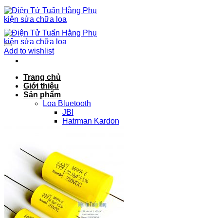
Chuyển
đến
nội
dung
Add to wishlist
Trang chủ
Giới thiệu
Sản phẩm
Loa Bluetooth
JBl
Hatrman Kardon
Cervin veg
Bose
Sony
Loa nghe nhạc
JBl
Hatrman Kardon
Cervin veg
Bose
Sony
Loa Karaoke
JBl