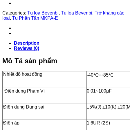
Categories:
Tụ loa Bevenbi
,
Tụ loa Bevenbi, Trở kháng các
loại
,
Tụ Phân Tần MKPA-E
Description
Reviews (0)
Mô Tả sản phẩm
Nhiệt độ hoạt động
-40℃~+85℃
Điện dung Phạm Vi
0.01~100μF
Điện dung Dung sai
±5%(J) ±10(K) ±20(M
Điện áp
1.6UR (2S)