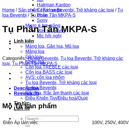
Hatrman Kardon
Home
/
Sản phẩm
Cervin vega
/
Tụ loa Bevenbi, Trở kháng các loại
/
Tụ
loa Bevenbi
/
Tụ Phân Tần MKPA-S
Bose
Sony
Micro & trợ giảng
Tụ Phân Tần MKPA-S
Máy trợ giảng
Mic hội nghị
Linh kiện
Màng loa, Gân loa, Mũ loa
Màng loa
Gân loa
Categories:
Tụ loa Bevenbi
,
Tụ loa Bevenbi, Trở kháng các
Nhện loa
loại
,
Tụ Phân Tần MKPA-S
Côn loa TREBLE các loại
Côn loa BASS các loại
AVS: côn loa nhôm
Tụ loa Bevenbi, Trở kháng các loại
Tụ loa Bevenbi
Description
Rắc loa, Rắc âm thanh các loại
Reviews (0)
Điều Khiển Tivi/Điều hoà/Quạt
Tin tức
Mô Tả sản phẩm
Liên hệ
Search
Điện Áp làm việc
100V, 250V, 400V
for: