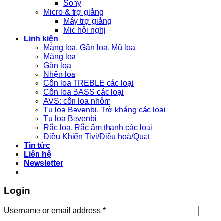
Sony
Micro & trợ giảng
Máy trợ giảng
Mic hội nghị
Linh kiện
Màng loa, Gân loa, Mũ loa
Màng loa
Gân loa
Nhện loa
Côn loa TREBLE các loại
Côn loa BASS các loại
AVS: côn loa nhôm
Tụ loa Bevenbi, Trở kháng các loại
Tụ loa Bevenbi
Rắc loa, Rắc âm thanh các loại
Điều Khiển Tivi/Điều hoà/Quạt
Tin tức
Liên hệ
Newsletter
Login
Username or email address
*