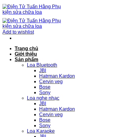
Chuyển
đến
nội
dung
Add to wishlist
Trang chủ
Giới thiệu
Sản phẩm
Loa Bluetooth
JBl
Hatrman Kardon
Cervin veg
Bose
Sony
Loa nghe nhạc
JBl
Hatrman Kardon
Cervin veg
Bose
Sony
Loa Karaoke
JBl