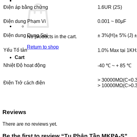
Điện áp bằng chứng
1.6UR (2S)
Điện dung Phạm Vi
0.001 ~ 80μF
Điện dung Dung Sai
± 3%(H)± 5% (J) 
No products in the cart.
Return to shop
Yếu Tố tản
1.0% Max tại 1KH
Cart
Nhiệt Độ hoạt động
-40 ℃ ~ + 85 ℃
> 30000MΩ(C<0.
Điện Trở cách điện
> 10000MΩ(C>0.
Reviews
There are no reviews yet.
Be the first to review “Tụ Phân Tần MKPA-S”