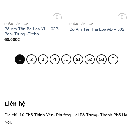
PHÂN TẦN LOA
PHÂN TẦN LOA
Add to
Add to
Bộ Âm Tần Ba Loa YL – 02B-
Bộ Âm Tần Hai Loa AB – 502
wishlist
wishlist
Bas- Trung -Trebp
60.000
₫
1
2
3
4
…
51
52
53
Liên hệ
Địa chỉ: 16 Phố Thịnh Yên- Phường Hai Bà Trưng- Thành Phố Hà
Nội.