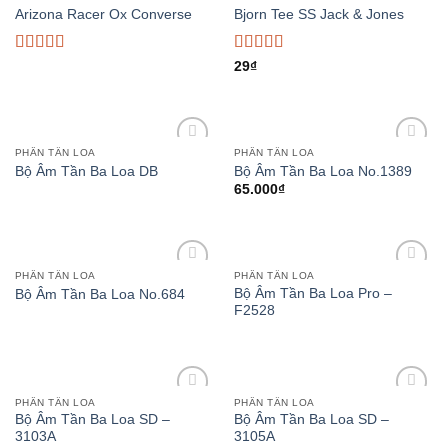
Add to
Add to
Arizona Racer Ox Converse
Bjorn Tee SS Jack & Jones
wishlist
wishlist
Rated
Rated
29
₫
4.00
out
3.50
out
of 5
of 5
PHÂN TẦN LOA
PHÂN TẦN LOA
Add to
Add to
Bộ Âm Tần Ba Loa DB
Bộ Âm Tần Ba Loa No.1389
wishlist
wishlist
65.000
₫
PHÂN TẦN LOA
PHÂN TẦN LOA
Add to
Add to
Bộ Âm Tần Ba Loa Pro –
Bộ Âm Tần Ba Loa No.684
wishlist
wishlist
F2528
PHÂN TẦN LOA
PHÂN TẦN LOA
Add to
Add to
Bộ Âm Tần Ba Loa SD –
Bộ Âm Tần Ba Loa SD –
wishlist
wishlist
3103A
3105A