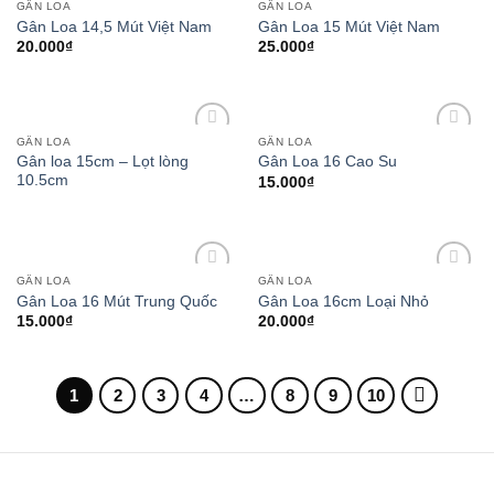
GÂN LOA
GÂN LOA
Add to
Add to
Gân Loa 14,5 Mút Việt Nam
Gân Loa 15 Mút Việt Nam
wishlist
wishlist
20.000
₫
25.000
₫
GÂN LOA
GÂN LOA
Add to
Add to
Gân loa 15cm – Lọt lòng
Gân Loa 16 Cao Su
wishlist
wishlist
10.5cm
15.000
₫
GÂN LOA
GÂN LOA
Add to
Add to
Gân Loa 16 Mút Trung Quốc
Gân Loa 16cm Loại Nhỏ
wishlist
wishlist
15.000
₫
20.000
₫
1
2
3
4
…
8
9
10