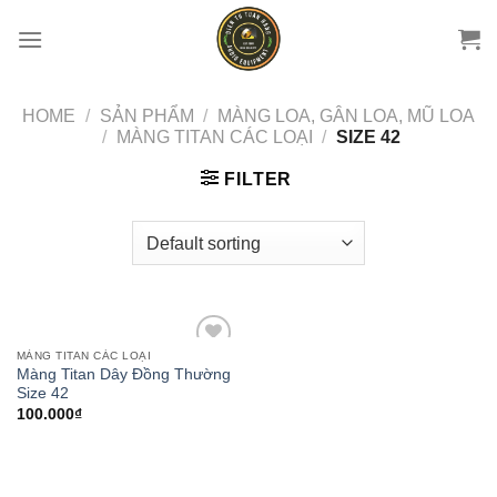
Chuyển
đến
nội
dung
HOME
/
SẢN PHẨM
/
MÀNG LOA, GÂN LOA, MŨ LOA
/
MÀNG TITAN CÁC LOẠI
/
SIZE 42
FILTER
MÀNG TITAN CÁC LOẠI
Add to
Màng Titan Dây Đồng Thường
wishlist
Size 42
100.000
₫