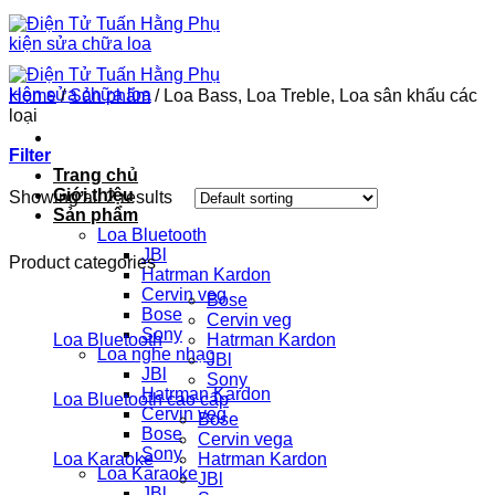
Chuyển
đến
nội
dung
Home
/
Sản phẩm
/
Loa Bass, Loa Treble, Loa sân khấu các
loại
Filter
Trang chủ
Giới thiệu
Showing all 2 results
Sản phẩm
Loa Bluetooth
JBl
Product categories
Hatrman Kardon
Cervin veg
Bose
Bose
Cervin veg
Sony
Loa Bluetooth
Hatrman Kardon
Loa nghe nhạc
JBl
JBl
Sony
Hatrman Kardon
Loa Bluetooth cao cấp
Cervin veg
Bose
Bose
Cervin vega
Sony
Loa Karaoke
Hatrman Kardon
Loa Karaoke
JBl
JBl