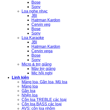
Bose
Sony
Loa nghe nhạc
JBl
Hatrman Kardon
Cervin veg
Bose
Sony
Loa Karaoke
JBl
Hatrman Kardon
Cervin vega
Bose
Sony
Micro & trợ giảng
Máy trợ giảng
Mic hội nghị
Linh kiện
Màng loa, Gân loa, Mũ loa
Màng loa
Gân loa
Nhện loa
Côn loa TREBLE các loại
Côn loa BASS các loại
AVS: côn loa nhôm