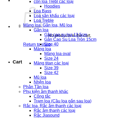
côn loa Trebl các loại
Hoodies
Loa Bass
Loa sân khấu các loại
Loa Treble
Màng loa, Gân loa, Mũ loa
Gân loa
Gân cao su loa 13.5cm
No products in the cart.
Gân Cao Su Loa Tròn 15cm
Size 40
Return to shop
Màng loa
Màng loa oval
Size 24
Cart
Màng titan các loại
Size 39
Size 42
Mũ loa
Nhện loa
Phân Tần loa
Phụ kiện âm thanh khác
Công tắc
Trạm loa (Cầu loa gắn sau loa)
Rắc loa, Rắc âm thanh các loại
Rắc âm thanh các loại
Rắc Jiasound