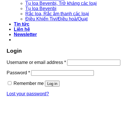
Tụ loa Bevenbi, Trở kháng các loại
Tụ loa Bevenbi
Rắc loa, Rắc âm thanh các loại
Điều Khiển Tivi/Điều hoà/Quạt
Tin tức
Liên hệ
Newsletter
Login
Username or email address
*
Password
*
Remember me
Log in
Lost your password?