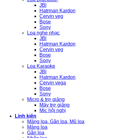
JBl
Hatrman Kardon
Cervin veg
Bose
Sony
Loa nghe nhạc
JBl
Hatrman Kardon
Cervin veg
Bose
Sony
Loa Karaoke
JBl
Hatrman Kardon
Cervin vega
Bose
Sony
Micro & trợ giảng
Máy trợ giảng
Mic hội nghị
Linh kiện
Màng loa, Gân loa, Mũ loa
Màng loa
Gân loa