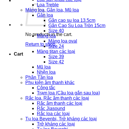
Loa Treble
Màng loa, Gân loa, Mũ loa
Gân loa
Gân cao su loa 13.5cm
Gân Cao Su Loa Tròn 15cm
Size 40
No products in the cart.
Màng loa
Màng loa oval
Return to shop
Size 24
Màng titan các loại
Cart
Size 39
Size 42
Mũ loa
Nhện loa
Phân Tần loa
Phụ kiện âm thanh khác
Công tắc
Trạm loa (Cầu loa gắn sau loa)
Rắc loa, Rắc âm thanh các loại
Rắc âm thanh các loại
Rắc Jiasound
Rắc loa các loại
Tụ loa Bevenbi, Trở kháng các loại
Trở kháng các loại