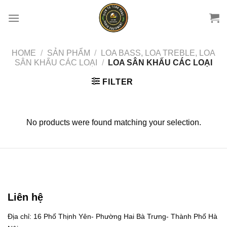
Chuyển
đến
nội
dung
HOME
/
SẢN PHẨM
/
LOA BASS, LOA TREBLE, LOA
SÂN KHẤU CÁC LOẠI
/
LOA SÂN KHẤU CÁC LOẠI
FILTER
No products were found matching your selection.
Liên hệ
Địa chỉ: 16 Phố Thịnh Yên- Phường Hai Bà Trưng- Thành Phố Hà