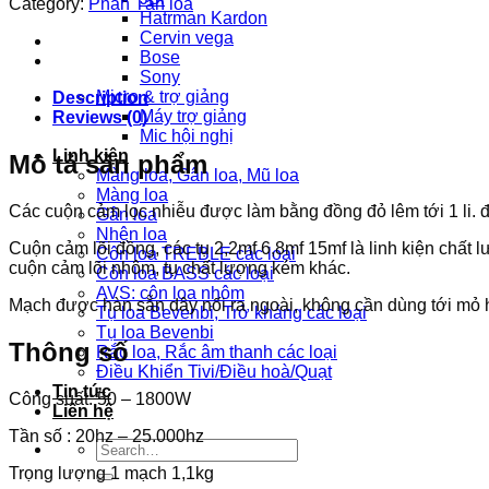
Category:
Phân Tần loa
Hatrman Kardon
Cervin vega
Bose
Sony
Micro & trợ giảng
Description
Máy trợ giảng
Reviews (0)
Mic hội nghị
Linh kiện
Mô tả sản phẩm
Màng loa, Gân loa, Mũ loa
Màng loa
Các cuộn cảm lọc nhiễu được làm bằng đồng đỏ lêm tới 1 li. đư
Gân loa
Nhện loa
Cuộn cảm lõi đồng, các tụ 2,2mf 6,8mf 15mf là linh kiện chất
Côn loa TREBLE các loại
cuộn cảm lõi nhôm, tụ chất lượng kém khác.
Côn loa BASS các loại
AVS: côn loa nhôm
Mạch được hàn sẵn dây nối ra ngoài, không cần dùng tới mỏ 
Tụ loa Bevenbi, Trở kháng các loại
Tụ loa Bevenbi
Thông số
Rắc loa, Rắc âm thanh các loại
Điều Khiển Tivi/Điều hoà/Quạt
Tin tức
Công suất: 50 – 1800W
Liên hệ
Tần số : 20hz – 25.000hz
Search
for:
Trọng lượng 1 mạch 1,1kg