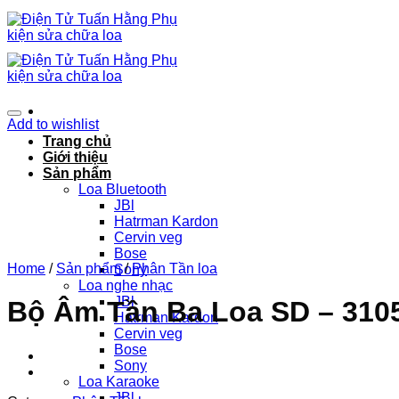
Chuyển
đến
nội
dung
Add to wishlist
Trang chủ
Giới thiệu
Sản phẩm
Loa Bluetooth
JBl
Hatrman Kardon
Cervin veg
Bose
Home
/
Sản phẩm
/
Phân Tần loa
Sony
Loa nghe nhạc
JBl
Bộ Âm Tần Ba Loa SD – 310
Hatrman Kardon
Cervin veg
Bose
Sony
Loa Karaoke
JBl