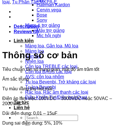
loại
,
Tụ Phân Tần MKPA-E
Hatrman Kardon
Cervin vega
Bose
Sony
Micro & trợ giảng
Description
Máy trợ giảng
Reviews (0)
Mic hội nghị
Linh kiện
Màng loa, Gân loa, Mũ loa
Màng loa
Thông số cơ bản
Gân loa
Nhện loa
Côn loa TREBLE các loại
Tiêu chuẩn tần số trung gian, mật độ âm trầm tốt
Côn loa BASS các loại
AVS: côn loa nhôm
Âm sắc trung
Tụ loa Bevenbi, Trở kháng các loại
Tụ loa Bevenbi
Tụ màu vàng thu hút mắt
Rắc loa, Rắc âm thanh các loại
Điều Khiển Tivi/Điều hoà/Quạt
Điện áp làm việc: 100VDC – 3000VDC hoặc 50VAC –
Tin tức
2000VAC
Liên hệ
Dải điện dung: 0,01 – 15uF
Search
for:
Dung sai điện dung: 5%, 10%