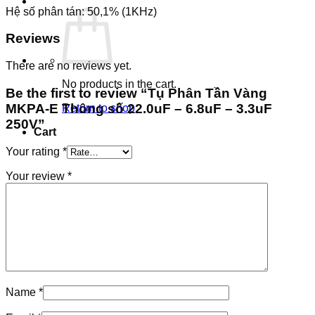
Hệ số phân tán: 50,1% (1KHz)
Reviews
There are no reviews yet.
No products in the cart.
Be the first to review “Tụ Phân Tần Vàng
MKPA-E Thông số 22.0uF – 6.8uF – 3.3uF
Return to shop
250V”
Cart
Your rating
*
Your review
*
Name
*