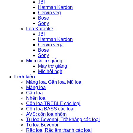
JBl
Hatrman Kardon
Cervin veg
Bose
Sony
Loa Karaoke
JBl
Hatrman Kardon
Cervin vega
Bose
Sony
Micro & trợ giảng
Máy trợ giảng
Mic hội nghị
Linh kiện
Màng loa, Gân loa, Mũ loa
Màng loa
Gân loa
Nhện loa
Côn loa TREBLE các loại
Côn loa BASS các loại
AVS: côn loa nhôm
Tụ loa Bevenbi, Trở kháng các loại
Tụ loa Bevenbi
Rắc loa, Rắc âm thanh các loại