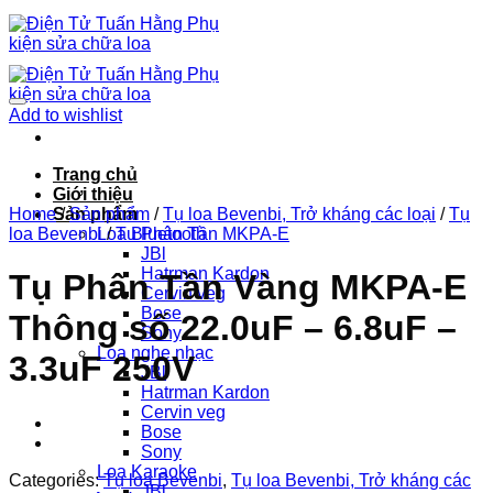
Chuyển
đến
nội
dung
Add to wishlist
Trang chủ
Giới thiệu
Home
Sản phẩm
/
Sản phẩm
/
Tụ loa Bevenbi, Trở kháng các loại
/
Tụ
loa Bevenbi
Loa Bluetooth
/
Tụ Phân Tần MKPA-E
JBl
Hatrman Kardon
Tụ Phân Tần Vàng MKPA-E
Cervin veg
Bose
Thông số 22.0uF – 6.8uF –
Sony
Loa nghe nhạc
3.3uF 250V
JBl
Hatrman Kardon
Cervin veg
Bose
Sony
Loa Karaoke
Categories:
Tụ loa Bevenbi
,
Tụ loa Bevenbi, Trở kháng các
JBl