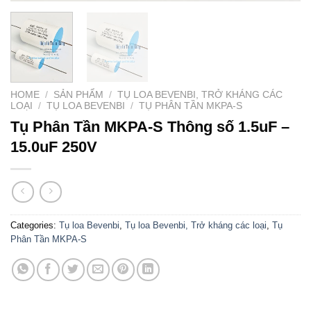
HOME
/
SẢN PHẨM
/
TỤ LOA BEVENBI, TRỞ KHÁNG CÁC
LOẠI
/
TỤ LOA BEVENBI
/
TỤ PHÂN TẦN MKPA-S
Tụ Phân Tần MKPA-S Thông số 1.5uF –
15.0uF 250V
Categories:
Tụ loa Bevenbi
,
Tụ loa Bevenbi, Trở kháng các loại
,
Tụ
Phân Tần MKPA-S