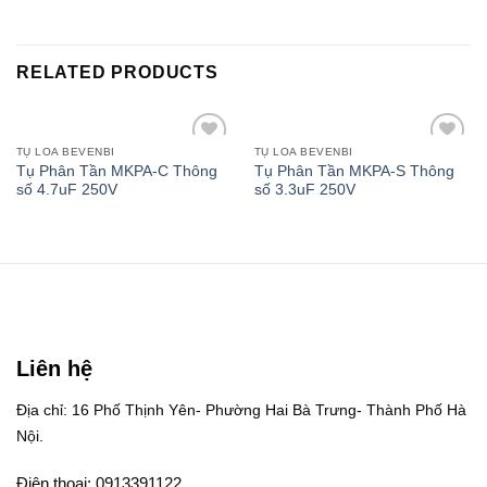
RELATED PRODUCTS
TỤ LOA BEVENBI
TỤ LOA BEVENBI
Add to
Add to
Tụ Phân Tần MKPA-C Thông
Tụ Phân Tần MKPA-S Thông
wishlist
wishlist
số 4.7uF 250V
số 3.3uF 250V
Liên hệ
Địa chỉ: 16 Phố Thịnh Yên- Phường Hai Bà Trưng- Thành Phố Hà
Nội.
Điện thoại: 0913391122