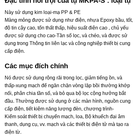
Đặc tính nổi trội của tụ MKPA-S : loại tụ
Này sử dụng kim loại-mạ PP & PE
Màng mỏng được sử dụng như điện, nhựa Epoxy bầu, tốt,
độ tin cậy cao, tổn thất thấp, hiệu suất điện cao , chủ yếu
được sử dụng cho cao-Tần số lọc, và chéo, và được sử
dụng trong Thông tin liên lạc và công nghiệp thiết bị cung
cấp điện.
Các mục đích chính
Nó được sử dụng rộng rãi trong lọc, giảm tiếng ồn, và
thấp-xung mạch để ngăn chặn vòng lặp bồi thường khớp
nối, phân chia tần số, và bỏ qua bộ lọc cộng hưởng bắt
đầu. Thường được sử dụng ở các màn hình, nguồn cung
cấp điện, tiết kiệm năng lượng đèn, chương trình-
Kiểm soát thiết bị chuyển mạch, loa, Bộ khuếch đại âm
thanh, dụng cụ, vv. mạch và các thiết bị điện tử mà tạo ra
điện từ.