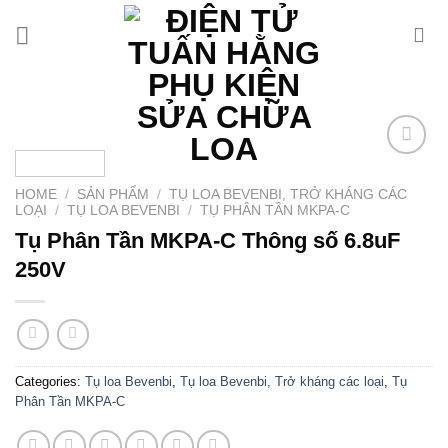
Chuyển
đến
nội
dung
Add to
wishlist
HOME
/
SẢN PHẨM
/
TỤ LOA BEVENBI, TRỞ KHÁNG CÁC
LOẠI
/
TỤ LOA BEVENBI
/
TỤ PHÂN TẦN MKPA-C
Tụ Phân Tần MKPA-C Thông số 6.8uF
250V
Categories:
Tụ loa Bevenbi
,
Tụ loa Bevenbi, Trở kháng các loại
,
Tụ
Phân Tần MKPA-C