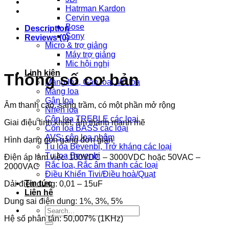
Hatrman Kardon
Cervin vega
Bose
Description
Sony
Reviews (0)
Micro & trợ giảng
Máy trợ giảng
Mic hội nghị
Linh kiện
Thông số cơ bản
Màng loa, Gân loa, Mũ loa
Màng loa
Gân loa
Âm thanh cao, sáng trầm, có một phần mở rộng
Nhện loa
Côn loa TREBLE các loại
Giai điệu tinh khiết, âm thanh mạnh mẽ
Côn loa BASS các loại
AVS: côn loa nhôm
Hình dạng gọn gàng đơn giản
Tụ loa Bevenbi, Trở kháng các loại
Tụ loa Bevenbi
Điện áp làm việc: 100VDC – 3000VDC hoặc 50VAC –
Rắc loa, Rắc âm thanh các loại
2000VAC
Điều Khiển Tivi/Điều hoà/Quạt
Tin tức
Dải điện dung: 0,01 – 15uF
Liên hệ
Dung sai điện dung: 1%, 3%, 5%
Search
Hệ số phân tán: 50,007% (1KHz)
for: