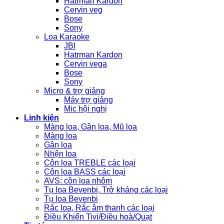
Hatrman Kardon
Cervin veg
Bose
Sony
Loa Karaoke
JBl
Hatrman Kardon
Cervin vega
Bose
Sony
Micro & trợ giảng
Máy trợ giảng
Mic hội nghị
Linh kiện
Màng loa, Gân loa, Mũ loa
Màng loa
Gân loa
Nhện loa
Côn loa TREBLE các loại
Côn loa BASS các loại
AVS: côn loa nhôm
Tụ loa Bevenbi, Trở kháng các loại
Tụ loa Bevenbi
Rắc loa, Rắc âm thanh các loại
Điều Khiển Tivi/Điều hoà/Quạt