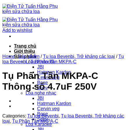
Chuyển
đến
nội
dung
Add to wishlist
Trang chủ
Giới thiệu
Home
Sản phẩm
/
Sản phẩm
/
Tụ loa Bevenbi, Trở kháng các loại
/
Tụ
loa Bevenbi
Loa Bluetooth
/
Tụ Phân Tần MKPA-C
JBl
Hatrman Kardon
Tụ Phân Tần MKPA-C
Cervin veg
Bose
Thông số 4.7uF 250V
Sony
Loa nghe nhạc
JBl
Hatrman Kardon
Cervin veg
Bose
Categories:
Tụ loa Bevenbi
,
Tụ loa Bevenbi, Trở kháng các
Sony
loại
,
Tụ Phân Tần MKPA-C
Loa Karaoke
JBl