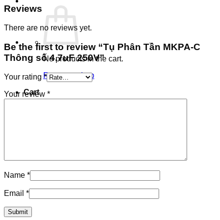
Reviews
There are no reviews yet.
Be the first to review “Tụ Phân Tần MKPA-C
Thông số 4.7uF 250V”
No products in the cart.
Return to shop
Your rating
*
Cart
Your review
*
Name
*
Email
*