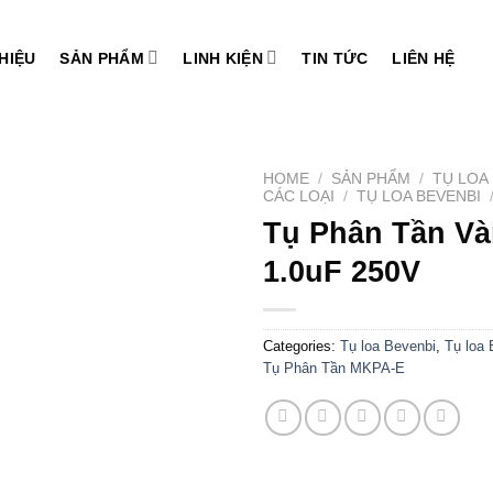
THIỆU
SẢN PHẨM
LINH KIỆN
TIN TỨC
LIÊN HỆ
HOME
/
SẢN PHẨM
/
TỤ LOA
CÁC LOẠI
/
TỤ LOA BEVENBI
Tụ Phân Tần V
Add to
wishlist
1.0uF 250V
Categories:
Tụ loa Bevenbi
,
Tụ loa 
Tụ Phân Tần MKPA-E