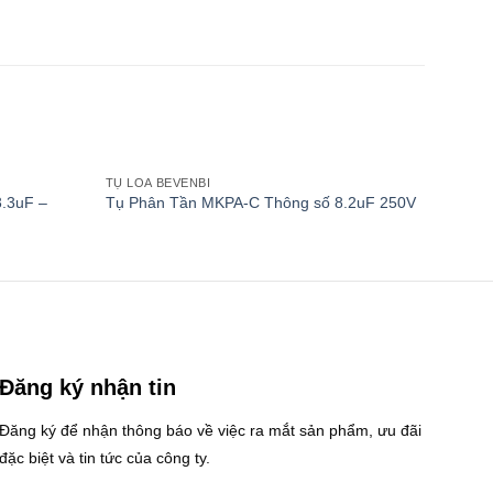
TỤ LOA BEVENBI
TỤ LOA
Add to
Add to
.3uF –
Tụ Phân Tần MKPA-C Thông số 8.2uF 250V
Tụ Ph
wishlist
wishlist
Đăng ký nhận tin
Đăng ký để nhận thông báo về việc ra mắt sản phẩm, ưu đãi
đặc biệt và tin tức của công ty.