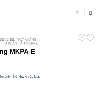
 BEVENBI, TRỞ KHÁNG
/
TỤ PHÂN TẦN MKPA-E
àng MKPA-E
Bevenbi, Trở kháng các loại
,