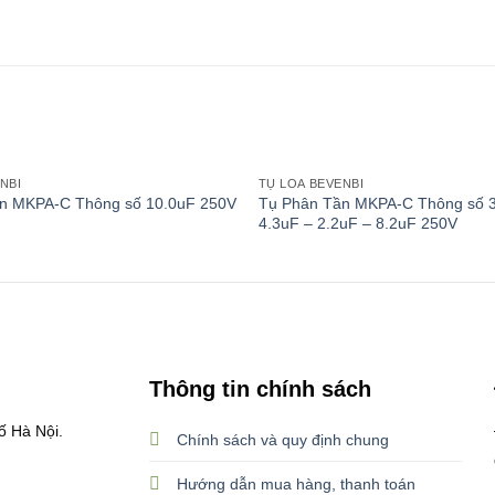
NBI
TỤ LOA BEVENBI
Add to
Tụ Phân Tần MKPA-C Thông số 3
n MKPA-C Thông số 10.0uF 250V
wishlist
4.3uF – 2.2uF – 8.2uF 250V
Thông tin chính sách
ố Hà Nội.
Chính sách và quy định chung
Hướng dẫn mua hàng, thanh toán