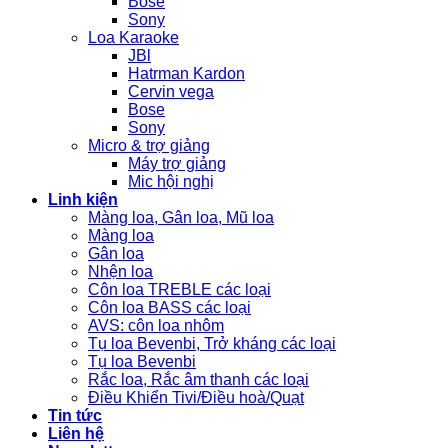
Bose
Sony
Loa Karaoke
JBl
Hatrman Kardon
Cervin vega
Bose
Sony
Micro & trợ giảng
Máy trợ giảng
Mic hội nghị
Linh kiện
Màng loa, Gân loa, Mũ loa
Màng loa
Gân loa
Nhện loa
Côn loa TREBLE các loại
Côn loa BASS các loại
AVS: côn loa nhôm
Tụ loa Bevenbi, Trở kháng các loại
Tụ loa Bevenbi
Rắc loa, Rắc âm thanh các loại
Điều Khiển Tivi/Điều hoà/Quạt
Tin tức
Liên hệ