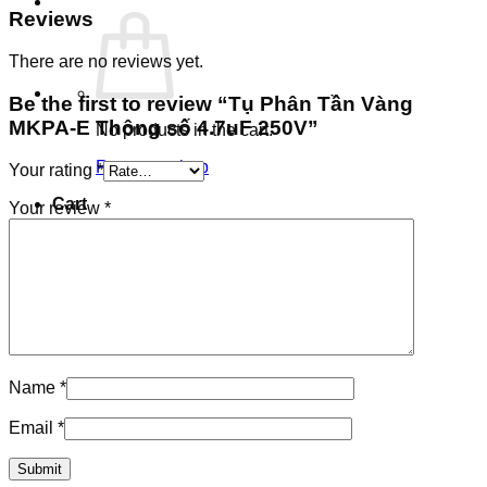
Reviews
There are no reviews yet.
Be the first to review “Tụ Phân Tần Vàng
MKPA-E Thông số 4.7uF 250V”
No products in the cart.
Return to shop
Your rating
*
Cart
Your review
*
Name
*
Email
*