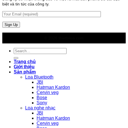
biệt và tin tức của công ty.
© 2026 thietbiloa.com
Search
for:
Trang chủ
Giới thiệu
Sản phẩm
Loa Bluetooth
JBl
Hatrman Kardon
Cervin veg
Bose
Sony
Loa nghe nhạc
JBl
Hatrman Kardon
Cervin veg