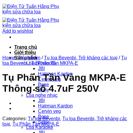
Chuyển
đến
nội
dung
Add to wishlist
Trang chủ
Giới thiệu
Home
Sản phẩm
/
Sản phẩm
/
Tụ loa Bevenbi, Trở kháng các loại
/
Tụ
loa Bevenbi
Loa Bluetooth
/
Tụ Phân Tần MKPA-E
JBl
Hatrman Kardon
Tụ Phân Tần Vàng MKPA-E
Cervin veg
Bose
Thông số 4.7uF 250V
Sony
Loa nghe nhạc
JBl
Hatrman Kardon
Cervin veg
Bose
Categories:
Tụ loa Bevenbi
,
Tụ loa Bevenbi, Trở kháng các
Sony
loại
,
Tụ Phân Tần MKPA-E
Loa Karaoke
JBl