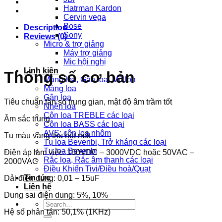
Hatrman Kardon
Cervin vega
Bose
Description
Sony
Reviews (0)
Micro & trợ giảng
Máy trợ giảng
Mic hội nghị
Linh kiện
Thông số cơ bản
Màng loa, Gân loa, Mũ loa
Màng loa
Gân loa
Tiêu chuẩn tần số trung gian, mật độ âm trầm tốt
Nhện loa
Côn loa TREBLE các loại
Âm sắc trung
Côn loa BASS các loại
AVS: côn loa nhôm
Tụ màu vàng thu hút mắt
Tụ loa Bevenbi, Trở kháng các loại
Tụ loa Bevenbi
Điện áp làm việc: 100VDC – 3000VDC hoặc 50VAC –
Rắc loa, Rắc âm thanh các loại
2000VAC
Điều Khiển Tivi/Điều hoà/Quạt
Tin tức
Dải điện dung: 0,01 – 15uF
Liên hệ
Dung sai điện dung: 5%, 10%
Search
Hệ số phân tán: 50,1% (1KHz)
for: