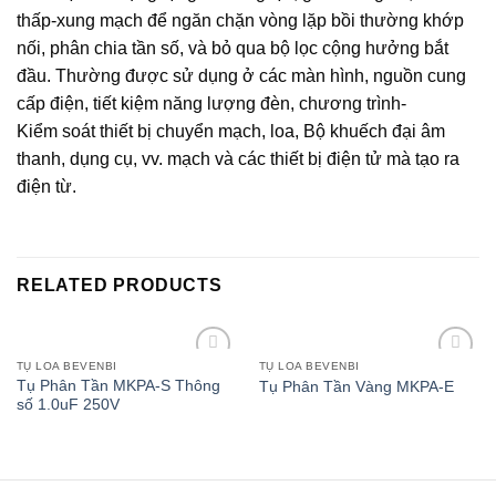
thấp-xung mạch để ngăn chặn vòng lặp bồi thường khớp
nối, phân chia tần số, và bỏ qua bộ lọc cộng hưởng bắt
đầu. Thường được sử dụng ở các màn hình, nguồn cung
cấp điện, tiết kiệm năng lượng đèn, chương trình-
Kiểm soát thiết bị chuyển mạch, loa, Bộ khuếch đại âm
thanh, dụng cụ, vv. mạch và các thiết bị điện tử mà tạo ra
điện từ.
RELATED PRODUCTS
TỤ LOA BEVENBI
TỤ LOA BEVENBI
Add to
Add to
Tụ Phân Tần MKPA-S Thông
Tụ Phân Tần Vàng MKPA-E
wishlist
wishlist
số 1.0uF 250V