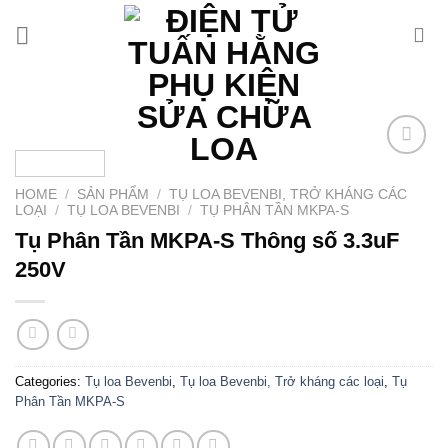
Chuyển
đến
nội
dung
Add to
wishlist
HOME
/
SẢN PHẨM
/
TỤ LOA BEVENBI, TRỞ KHÁNG CÁC
LOẠI
/
TỤ LOA BEVENBI
/
TỤ PHÂN TẦN MKPA-S
Tụ Phân Tần MKPA-S Thông số 3.3uF
250V
Categories:
Tụ loa Bevenbi
,
Tụ loa Bevenbi, Trở kháng các loại
,
Tụ
Phân Tần MKPA-S