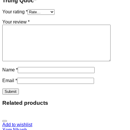
Trung Quốc”
Your rating
*
Your review
*
Name
*
Email
*
Related products
Add to wishlist
Xem Nhanh