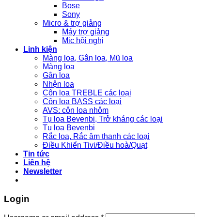
Bose
Sony
Micro & trợ giảng
Máy trợ giảng
Mic hội nghị
Linh kiện
Màng loa, Gân loa, Mũ loa
Màng loa
Gân loa
Nhện loa
Côn loa TREBLE các loại
Côn loa BASS các loại
AVS: côn loa nhôm
Tụ loa Bevenbi, Trở kháng các loại
Tụ loa Bevenbi
Rắc loa, Rắc âm thanh các loại
Điều Khiển Tivi/Điều hoà/Quạt
Tin tức
Liên hệ
Newsletter
Login