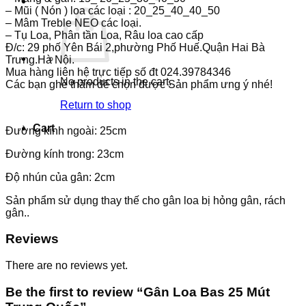
– Mũi ( Nón ) loa các loại : 20_25_40_40_50
– Mâm Treble NEO các loại.
– Tụ Loa, Phân tần Loa, Râu loa cao cấp
Đ/c: 29 phố Yên Bái 2,phường Phố Huế.Quận Hai Bà
Trưng.Hà Nội.
Mua hàng liên hệ trực tiếp số đt 024.39784346
No products in the cart.
Các bạn ghé thăm để chọn được Sản phẩm ưng ý nhé!
Return to shop
Cart
Đường kính ngoài: 25cm
Đường kính trong: 23cm
Độ nhún của gân: 2cm
Sản phẩm sử dụng thay thế cho gân loa bị hỏng gân, rách
gân..
Reviews
There are no reviews yet.
Be the first to review “Gân Loa Bas 25 Mút