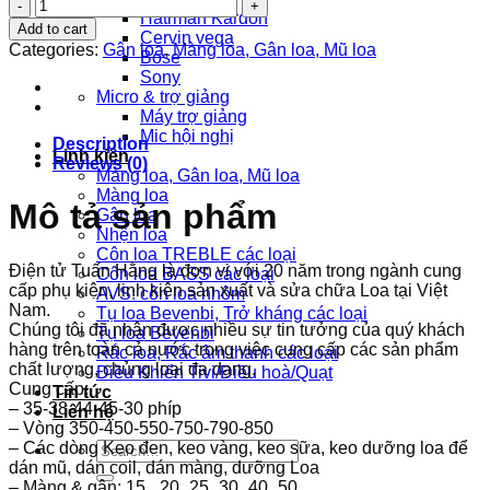
Gân
Hatrman Kardon
Loa
Add to cart
Cervin vega
Bas
Categories:
Gân loa
,
Màng loa, Gân loa, Mũ loa
Bose
25
Sony
Mút
Micro & trợ giảng
Trung
Máy trợ giảng
Quốc
Mic hội nghị
quantity
Description
Linh kiện
Reviews (0)
Màng loa, Gân loa, Mũ loa
Màng loa
Mô tả sản phẩm
Gân loa
Nhện loa
Côn loa TREBLE các loại
Điện tử Tuấn Hằng là đơn vị với 20 năm trong ngành cung
Côn loa BASS các loại
cấp phụ kiện, linh kiện sản xuất và sửa chữa Loa tại Việt
AVS: côn loa nhôm
Nam.
Tụ loa Bevenbi, Trở kháng các loại
Chúng tôi đã nhận được nhiều sự tin tưởng của quý khách
Tụ loa Bevenbi
hàng trên toàn cả nước trong việc cung cấp các sản phẩm
Rắc loa, Rắc âm thanh các loại
chất lượng, chủng loại đa dạng.
Điều Khiển Tivi/Điều hoà/Quạt
Cung cấp:
Tin tức
– 35-38-44-45-30 phíp
Liên hệ
– Vòng 350-450-550-750-790-850
– Các dòng Keo đen, keo vàng, keo sữa, keo dưỡng loa để
Search
dán mũ, dán coil, dán màng, dưỡng Loa
for:
– Màng & gân: 15_ 20_25_30_40_50