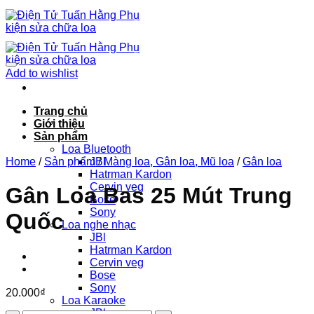
Chuyển
đến
nội
dung
Add to wishlist
Trang chủ
Giới thiệu
Sản phẩm
Loa Bluetooth
Home
/
Sản phẩm
JBl
/
Màng loa, Gân loa, Mũ loa
/
Gân loa
Hatrman Kardon
Cervin veg
Gân Loa Bas 25 Mút Trung
Bose
Sony
Quốc
Loa nghe nhạc
JBl
Hatrman Kardon
Cervin veg
Bose
Sony
20.000
₫
Loa Karaoke
JBl