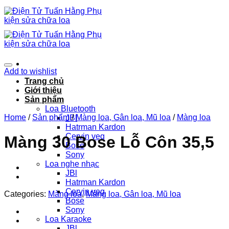
Chuyển
đến
nội
dung
Add to wishlist
Trang chủ
Giới thiệu
Sản phẩm
Loa Bluetooth
Home
/
Sản phẩm
/
Màng loa, Gân loa, Mũ loa
/
Màng loa
JBl
Hatrman Kardon
Cervin veg
Màng 30 Bose Lỗ Côn 35,5
Bose
Sony
Loa nghe nhạc
JBl
Hatrman Kardon
Cervin veg
Categories:
Màng loa
,
Màng loa, Gân loa, Mũ loa
Bose
Sony
Loa Karaoke
JBl