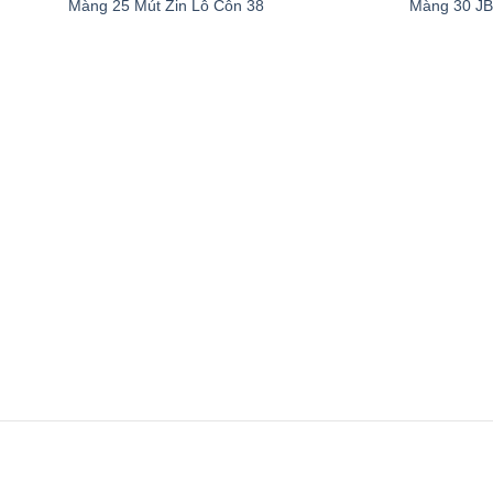
Add to
Màng 25 Mút Zin Lỗ Côn 38
Màng 30 JB
wishlist