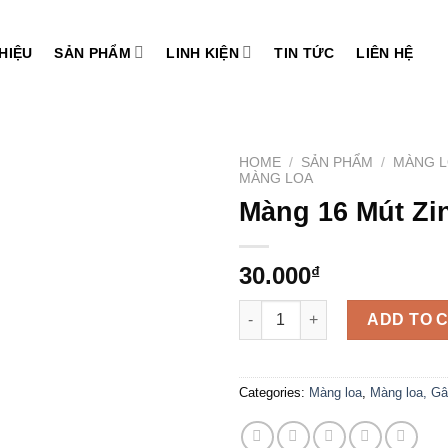
THIỆU
SẢN PHẨM
LINH KIỆN
TIN TỨC
LIÊN HỆ
HOME
/
SẢN PHẨM
/
MÀNG L
MÀNG LOA
Màng 16 Mút Zi
Add to
wishlist
30.000
₫
Màng 16 Mút Zin Lỗ Côn 25,9 
ADD TO 
Categories:
Màng loa
,
Màng loa, Gâ