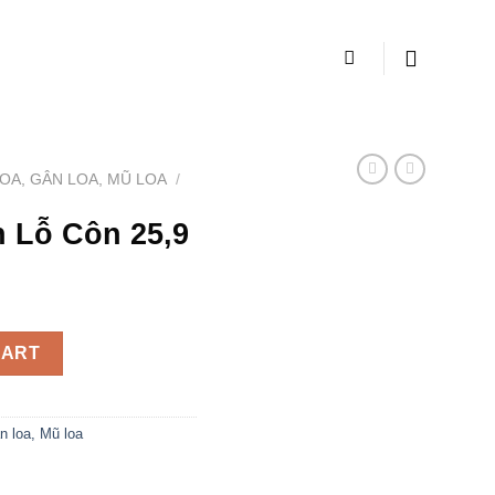
OA, GÂN LOA, MŨ LOA
/
n Lỗ Côn 25,9
quantity
CART
n loa, Mũ loa