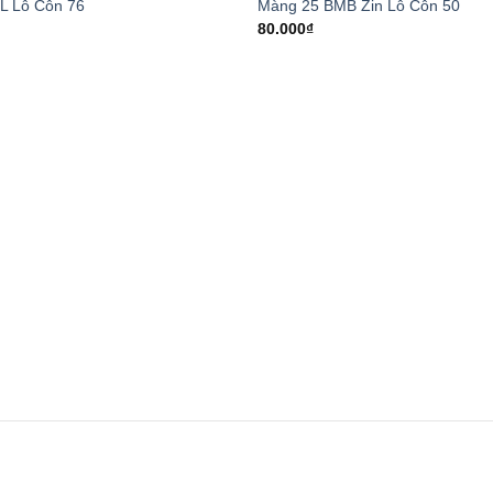
Add to
L Lỗ Côn 76
Màng 25 BMB Zin Lỗ Côn 50
wishlist
80.000
₫