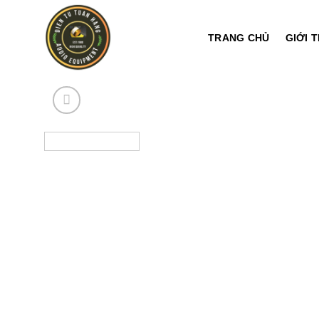
Chuyển
đến
TRANG CHỦ
GIỚI 
nội
dung