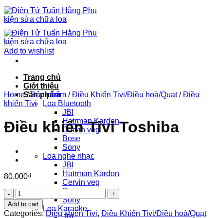
Chuyển
đến
nội
dung
Add to wishlist
Trang chủ
Giới thiệu
Home
Sản phẩm
/
Sản phẩm
/
Điều Khiển Tivi/Điều hoà/Quạt
/
Điều
khiển Tivi
Loa Bluetooth
JBl
Hatrman Kardon
Điều khiển Tivi Toshiba
Cervin veg
Bose
Sony
Loa nghe nhạc
JBl
Hatrman Kardon
80.000
₫
Cervin veg
Bose
Điều
Sony
khiển
Add to cart
Loa Karaoke
Tivi
Categories:
Điều khiển Tivi
,
Điều Khiển Tivi/Điều hoà/Quạt
JBl