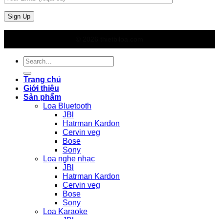
© 2026 thietbiloa.com
Search
for:
Trang chủ
Giới thiệu
Sản phẩm
Loa Bluetooth
JBl
Hatrman Kardon
Cervin veg
Bose
Sony
Loa nghe nhạc
JBl
Hatrman Kardon
Cervin veg
Bose
Sony
Loa Karaoke