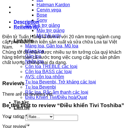
Toshiba
Hatrman Kardon
quantity
Cervin vega
Bose
Sony
Description
Micro & trợ giảng
Reviews (0)
Máy trợ giảng
Mic hội nghị
Điện tử Tuấn Hằng là đơn vị với 20 năm trong ngành cung
Linh kiện
cấp phụ kiện, linh kiện sản xuất và sửa chữa Loa tại Việt
Màng loa, Gân loa, Mũ loa
Nam.
Màng loa
Chúng tôi đã nhận được nhiều sự tin tưởng của quý khách
Gân loa
hàng trên toàn cả nước trong việc cung cấp các sản phẩm
Nhện loa
chất lượng, chủng loại đa dạng.
Côn loa TREBLE các loại
Côn loa BASS các loại
AVS: côn loa nhôm
Tụ loa Bevenbi, Trở kháng các loại
Reviews
Tụ loa Bevenbi
Rắc loa, Rắc âm thanh các loại
There are no reviews yet.
Điều Khiển Tivi/Điều hoà/Quạt
Tin tức
Be the first to review “Điều khiển Tivi Toshiba”
Liên hệ
Your rating
*
Search
for:
Your review
*