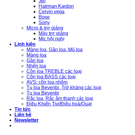
JBl
Hatrman Kardon
Cervin vega
Bose
Sony
Micro & trợ giảng
Máy trợ giảng
Mic hội nghị
Linh kiện
Màng loa, Gân loa, Mũ loa
Màng loa
Gân loa
Nhện loa
Côn loa TREBLE các loại
Côn loa BASS các loại
AVS: côn loa nhôm
Tụ loa Bevenbi, Trở kháng các loại
Tụ loa Bevenbi
Rắc loa, Rắc âm thanh các loại
Điều Khiển Tivi/Điều hoà/Quạt
Tin tức
Liên hệ
Newsletter