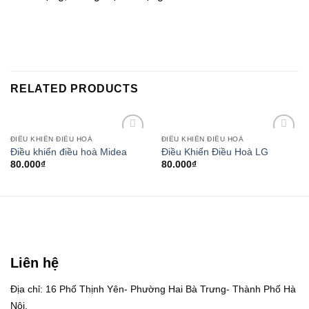
RELATED PRODUCTS
ĐIỀU KHIỂN ĐIỀU HOÀ
ĐIỀU KHIỂN ĐIỀU HOÀ
Add to
Add to
Điều khiển điều hoà Midea
Điều Khiển Điều Hoà LG
wishlist
wishlist
80.000
₫
80.000
₫
Liên hệ
Địa chỉ: 16 Phố Thịnh Yên- Phường Hai Bà Trưng- Thành Phố Hà
Nội.