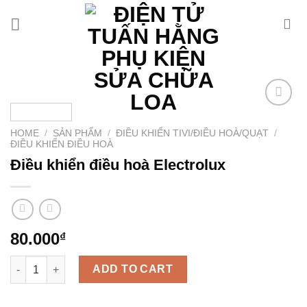
Chuyển
đến
nội
dung
Add to
wishlist
HOME
/
SẢN PHẨM
/
ĐIỀU KHIỂN TIVI/ĐIỀU HOÀ/QUẠT
/
ĐIỀU KHIỂN ĐIỀU HOÀ
Điều khiển điều hoà Electrolux
80.000
₫
Điều khiển điều hoà Electrolux quantity
ADD TO CART