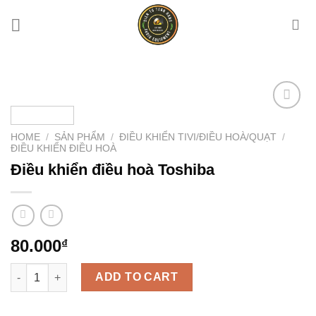
Chuyển
đến
nội
dung
Add to
wishlist
HOME
/
SẢN PHẨM
/
ĐIỀU KHIỂN TIVI/ĐIỀU HOÀ/QUẠT
/
ĐIỀU KHIỂN ĐIỀU HOÀ
Điều khiển điều hoà Toshiba
80.000
₫
Điều khiển điều hoà Toshiba quantity
ADD TO CART