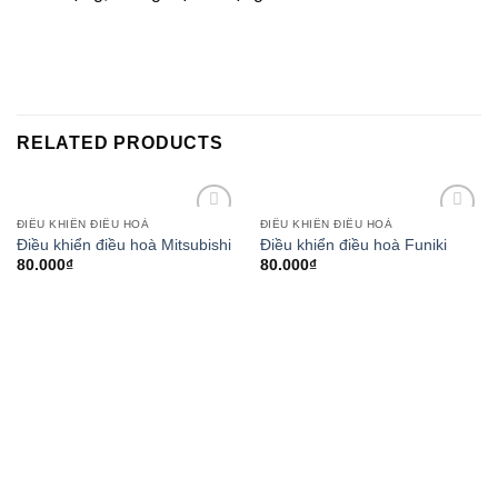
RELATED PRODUCTS
ĐIỀU KHIỂN ĐIỀU HOÀ
ĐIỀU KHIỂN ĐIỀU HOÀ
Add to
Add to
Điều khiển điều hoà Mitsubishi
Điều khiển điều hoà Funiki
wishlist
wishlist
80.000
₫
80.000
₫