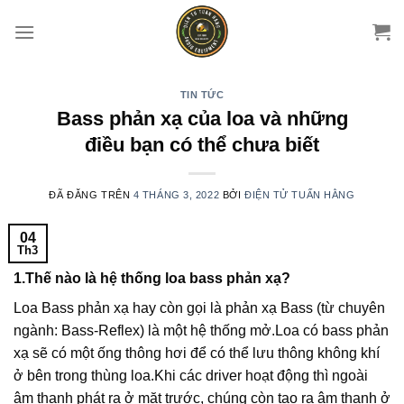
Chuyển
đến
nội
dung
TIN TỨC
Bass phản xạ của loa và những
điều bạn có thể chưa biết
ĐÃ ĐĂNG TRÊN
4 THÁNG 3, 2022
BỞI
ĐIỆN TỬ TUẤN HẰNG
04
Th3
1.Thế nào là hệ thống loa bass phản xạ?
Loa Bass phản xạ hay còn gọi là phản xạ Bass (từ chuyên
ngành: Bass-Reflex) là một hệ thống mở.Loa có bass phản
xạ sẽ có một ống thông hơi để có thể lưu thông không khí
ở bên trong thùng loa.Khi các driver hoạt động thì ngoài
âm thanh phát ra ở mặt trước, chúng còn tạo ra âm thanh ở