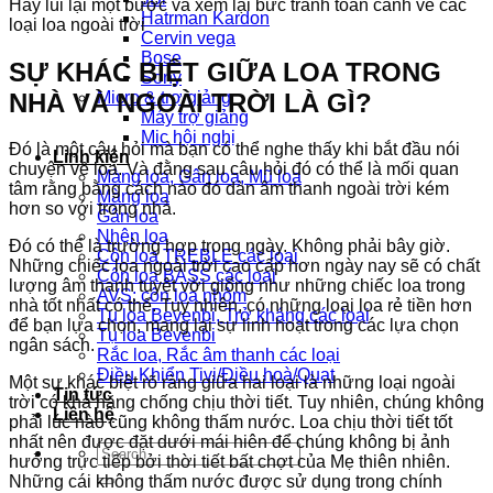
Hãy lùi lại một bước và xem lại bức tranh toàn cảnh về các
Hatrman Kardon
loại loa ngoài trời
Cervin vega
Bose
SỰ KHÁC BIỆT GIỮA LOA TRONG
Sony
NHÀ VÀ NGOÀI TRỜI LÀ GÌ?
Micro & trợ giảng
Máy trợ giảng
Mic hội nghị
Đó là một câu hỏi mà bạn có thể nghe thấy khi bắt đầu nói
Linh kiện
chuyện về loa. Và đằng sau câu hỏi đó có thể là mối quan
Màng loa, Gân loa, Mũ loa
tâm rằng bằng cách nào đó dàn âm thanh ngoài trời kém
Màng loa
hơn so với trong nhà.
Gân loa
Nhện loa
Đó có thể là trường hợp trong ngày. Không phải bây giờ.
Côn loa TREBLE các loại
Những chiếc loa ngoài trời cao cấp hơn ngày nay sẽ có chất
Côn loa BASS các loại
lượng âm thanh tuyệt vời giống như những chiếc loa trong
AVS: côn loa nhôm
nhà tốt nhất có thể. Tuy nhiên, có những loại loa rẻ tiền hơn
Tụ loa Bevenbi, Trở kháng các loại
để bạn lựa chọn, mang lại sự linh hoạt trong các lựa chọn
Tụ loa Bevenbi
ngân sách.
Rắc loa, Rắc âm thanh các loại
Điều Khiển Tivi/Điều hoà/Quạt
Một sự khác biệt rõ ràng giữa hai loại là những loại ngoài
Tin tức
trời có khả năng chống chịu thời tiết. Tuy nhiên, chúng không
Liên hệ
phải lúc nào cũng không thấm nước. Loa chịu thời tiết tốt
nhất nên được đặt dưới mái hiên để chúng không bị ảnh
Search
hưởng trực tiếp bởi thời tiết bất chợt của Mẹ thiên nhiên.
for:
Những cái không thấm nước được sử dụng trong chính