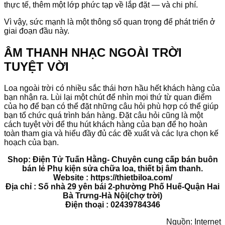
thực tế, thêm một lớp phức tạp về lắp đặt — và chi phí.
Vì vậy, sức mạnh là một thông số quan trọng để phát triển ở
giai đoạn đầu này.
ÂM THANH NHẠC NGOÀI TRỜI
TUYỆT VỜI
Loa ngoài trời có nhiều sắc thái hơn hầu hết khách hàng của
bạn nhận ra. Lùi lại một chút để nhìn mọi thứ từ quan điểm
của họ để bạn có thể đặt những câu hỏi phù hợp có thể giúp
bạn tổ chức quá trình bán hàng. Đặt câu hỏi cũng là một
cách tuyệt vời để thu hút khách hàng của bạn để họ hoàn
toàn tham gia và hiểu đầy đủ các đề xuất và các lựa chọn kế
hoạch của bạn.
Shop: Điện Tử Tuấn Hằng- Chuyên cung cấp bán buôn
bán lẻ Phụ kiện sửa chữa loa, thiết bị âm thanh.
Website : https://thietbiloa.com/
Địa chỉ : Số nhà 29 yên bái 2-phường Phố Huế-Quận Hai
Bà Trưng-Hà Nội(chợ trời)
Điện thoại : 02439784346
Nguồn: Internet