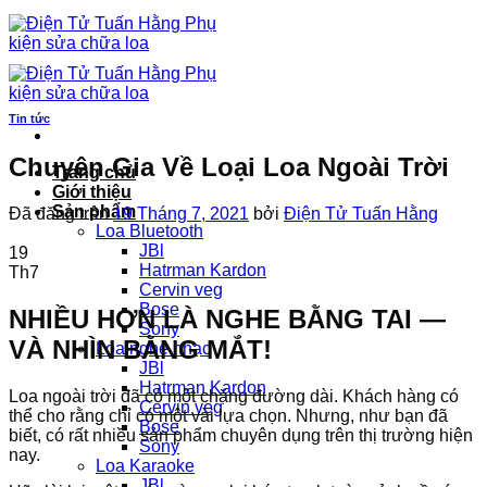
Chuyển
đến
nội
dung
Tin tức
Chuyên Gia Về Loại Loa Ngoài Trời
Trang chủ
Giới thiệu
Sản phẩm
Đã đăng trên
19 Tháng 7, 2021
bởi
Điện Tử Tuấn Hằng
Loa Bluetooth
JBl
19
Hatrman Kardon
Th7
Cervin veg
Bose
NHIỀU HƠN LÀ NGHE BẰNG TAI —
Sony
VÀ NHÌN BẰNG MẮT!
Loa nghe nhạc
JBl
Hatrman Kardon
Loa ngoài trời đã có một chặng đường dài. Khách hàng có
Cervin veg
thể cho rằng chỉ có một vài lựa chọn. Nhưng, như bạn đã
Bose
biết, có rất nhiều sản phẩm chuyên dụng trên thị trường hiện
Sony
nay.
Loa Karaoke
JBl