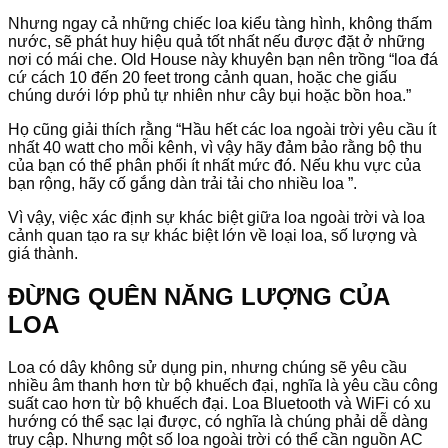
Nhưng ngay cả những chiếc loa kiểu tàng hình, không thấm
nước, sẽ phát huy hiệu quả tốt nhất nếu được đặt ở những
nơi có mái che. Old House này khuyên bạn nên trồng “loa đá
cứ cách 10 đến 20 feet trong cảnh quan, hoặc che giấu
chúng dưới lớp phủ tự nhiên như cây bụi hoặc bồn hoa.”
Họ cũng giải thích rằng “Hầu hết các loa ngoài trời yêu cầu ít
nhất 40 watt cho mỗi kênh, vì vậy hãy đảm bảo rằng bộ thu
của bạn có thể phân phối ít nhất mức đó. Nếu khu vực của
bạn rộng, hãy cố gắng dàn trải tải cho nhiều loa ”.
Vì vậy, việc xác định sự khác biệt giữa loa ngoài trời và loa
cảnh quan tạo ra sự khác biệt lớn về loại loa, số lượng và
giá thành.
ĐỪNG QUÊN NĂNG LƯỢNG CỦA
LOA
Loa có dây không sử dụng pin, nhưng chúng sẽ yêu cầu
nhiều âm thanh hơn từ bộ khuếch đại, nghĩa là yêu cầu công
suất cao hơn từ bộ khuếch đại. Loa Bluetooth và WiFi có xu
hướng có thể sạc lại được, có nghĩa là chúng phải dễ dàng
truy cập. Nhưng một số loa ngoài trời có thể cần nguồn AC