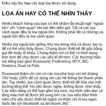
Điều này thu hẹp các loại loa được sử dụng.
LOA ẨN HAY CÓ THỂ NHÌN THẤY
Nhiều khách hàng của bạn có thể nhầm lẫn thuật ngữ “ngoài
trời” với “cảnh quan” khi nói đến diễn giả. Tất cả các loa
cảnh quan đều là loa ngoài trời. Không phải tất cả những cái
ngoài trời đều là loa cảnh quan.
Nhiều loa ngoài trời giống như loa trong nhà và được tạo ra
để có thể nhìn thấy được. Chúng được thiết kế để gắn bằng
giá đỡ hoặc lỗ khóa. Chúng thậm chí có thể có hình dạng
tròn hơn để chịu được các yếu tố tốt hơn. Các thương hiệu
nổi tiếng bao gồm Russound, Proficiency, MTX, BIC
America, Dual và Pyle.
Russound thậm chí còn có các loa phù hợp với trở kháng
70V hoặc 100V để sử dụng với các hệ thống âm thanh phân
tán. Tuy nhiên, loa cảnh quan được thiết kế để hòa vào môi
trường tổng thể. Họ nên được nghe, không được nhìn thấy.
Các kiểu dáng có thể bao gồm loa rock, loa hình viên đạn có
tông màu tinh tế được bổ sung bởi các loa siêu trầm hình
nấm chủ yếu được thiết kế ngầm và thậm chí là loa ngọn
đuốc tiki với Bluetooth và âm thanh 360 °.