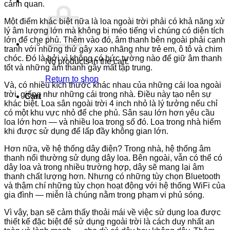
cảnh quan.
Một điểm khác biệt nữa là loa ngoài trời phải có khả năng xử
lý âm lượng lớn mà không bị méo tiếng vì chúng có diện tích
lớn để che phủ. Thêm vào đó, âm thanh bên ngoài phải cạnh
tranh với những thứ gây xao nhãng như trẻ em, ô tô và chim
chóc. Đó là bởi vì không có bức tường nào để giữ âm thanh
No products in the cart.
tốt và những âm thanh gây mất tập trung.
Return to shop
Và, có nhiều kích thước khác nhau của những cái loa ngoài
trời, giống như những cái trong nhà. Điều này tạo nên sự
Cart
khác biệt. Loa sân ngoài trời 4 inch nhỏ là lý tưởng nếu chỉ
có một khu vực nhỏ để che phủ. Sân sau lớn hơn yêu cầu
loa lớn hơn — và nhiều loa trong số đó. Loa trong nhà hiếm
khi được sử dụng để lấp đầy không gian lớn.
Hơn nữa, về hệ thống dây điện? Trong nhà, hệ thống âm
thanh nổi thường sử dụng dây loa. Bên ngoài, vẫn có thể có
dây loa và trong nhiều trường hợp, dây sẽ mang lại âm
thanh chất lượng hơn. Nhưng có những tùy chọn Bluetooth
và thậm chí những tùy chọn hoạt động với hệ thống WiFi của
gia đình — miễn là chúng nằm trong phạm vi phủ sóng.
Vì vậy, bạn sẽ cảm thấy thoải mái về việc sử dụng loa được
thiết kế đặc biệt để sử dụng ngoài trời là cách duy nhất an