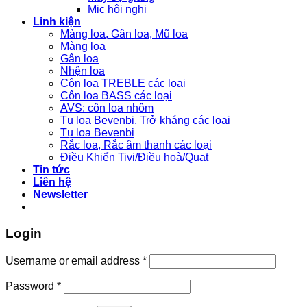
Mic hội nghị
Linh kiện
Màng loa, Gân loa, Mũ loa
Màng loa
Gân loa
Nhện loa
Côn loa TREBLE các loại
Côn loa BASS các loại
AVS: côn loa nhôm
Tụ loa Bevenbi, Trở kháng các loại
Tụ loa Bevenbi
Rắc loa, Rắc âm thanh các loại
Điều Khiển Tivi/Điều hoà/Quạt
Tin tức
Liên hệ
Newsletter
Login
Username or email address
*
Password
*