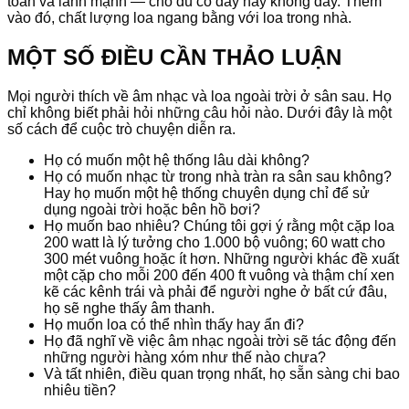
toàn và lành mạnh — cho dù có dây hay không dây. Thêm
vào đó, chất lượng loa ngang bằng với loa trong nhà.
MỘT SỐ ĐIỀU CẦN THẢO LUẬN
Mọi người thích về âm nhạc và loa ngoài trời ở sân sau. Họ
chỉ không biết phải hỏi những câu hỏi nào. Dưới đây là một
số cách để cuộc trò chuyện diễn ra.
Họ có muốn một hệ thống lâu dài không?
Họ có muốn nhạc từ trong nhà tràn ra sân sau không?
Hay họ muốn một hệ thống chuyên dụng chỉ để sử
dụng ngoài trời hoặc bên hồ bơi?
Họ muốn bao nhiêu? Chúng tôi gợi ý rằng một cặp loa
200 watt là lý tưởng cho 1.000 bộ vuông; 60 watt cho
300 mét vuông hoặc ít hơn. Những người khác đề xuất
một cặp cho mỗi 200 đến 400 ft vuông và thậm chí xen
kẽ các kênh trái và phải để người nghe ở bất cứ đâu,
họ sẽ nghe thấy âm thanh.
Họ muốn loa có thể nhìn thấy hay ẩn đi?
Họ đã nghĩ về việc âm nhạc ngoài trời sẽ tác động đến
những người hàng xóm như thế nào chưa?
Và tất nhiên, điều quan trọng nhất, họ sẵn sàng chi bao
nhiêu tiền?