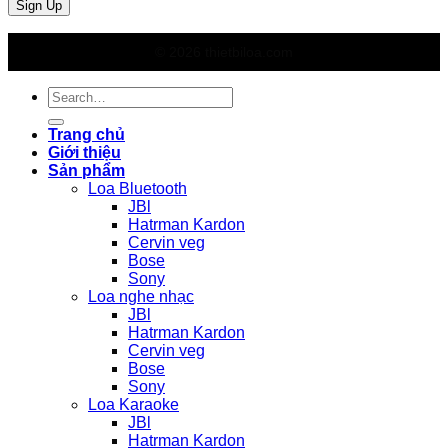
© 2026 thietbiloa.com
Search
for:
Trang chủ
Giới thiệu
Sản phẩm
Loa Bluetooth
JBl
Hatrman Kardon
Cervin veg
Bose
Sony
Loa nghe nhạc
JBl
Hatrman Kardon
Cervin veg
Bose
Sony
Loa Karaoke
JBl
Hatrman Kardon