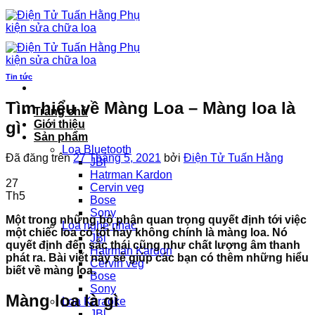
Chuyển
đến
nội
dung
Tin tức
Tìm hiểu về Màng Loa – Màng loa là
Trang chủ
gì
Giới thiệu
Sản phẩm
Loa Bluetooth
Đã đăng trên
27 Tháng 5, 2021
bởi
Điện Tử Tuấn Hằng
JBl
Hatrman Kardon
27
Cervin veg
Th5
Bose
Sony
Một trong những bộ phận quan trọng quyết định tới việc
Loa nghe nhạc
một chiếc loa có tốt hay không chính là màng loa. Nó
JBl
quyết định đến sắc thái cũng như chất lượng âm thanh
Hatrman Kardon
phát ra. Bài viết này sẽ giúp các bạn có thêm những hiểu
Cervin veg
biết về màng loa.
Bose
Sony
Màng loa là gì
Loa Karaoke
JBl