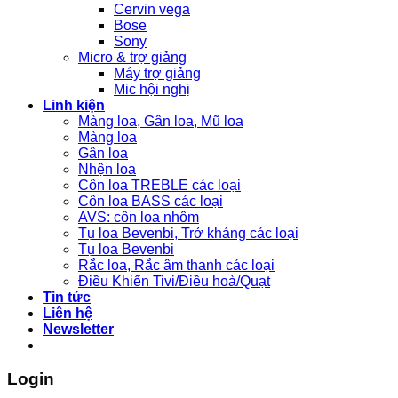
Cervin vega
Bose
Sony
Micro & trợ giảng
Máy trợ giảng
Mic hội nghị
Linh kiện
Màng loa, Gân loa, Mũ loa
Màng loa
Gân loa
Nhện loa
Côn loa TREBLE các loại
Côn loa BASS các loại
AVS: côn loa nhôm
Tụ loa Bevenbi, Trở kháng các loại
Tụ loa Bevenbi
Rắc loa, Rắc âm thanh các loại
Điều Khiển Tivi/Điều hoà/Quạt
Tin tức
Liên hệ
Newsletter
Login