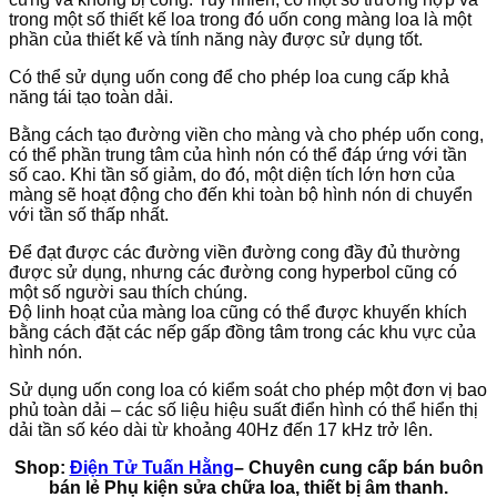
trong một số thiết kế loa trong đó uốn cong màng loa là một
phần của thiết kế và tính năng này được sử dụng tốt.
Có thể sử dụng uốn cong để cho phép loa cung cấp khả
năng tái tạo toàn dải.
Bằng cách tạo đường viền cho màng và cho phép uốn cong,
có thể phần trung tâm của hình nón có thể đáp ứng với tần
số cao. Khi tần số giảm, do đó, một diện tích lớn hơn của
màng sẽ hoạt động cho đến khi toàn bộ hình nón di chuyển
với tần số thấp nhất.
Để đạt được các đường viền đường cong đầy đủ thường
được sử dụng, nhưng các đường cong hyperbol cũng có
một số người sau thích chúng.
Độ linh hoạt của màng loa cũng có thể được khuyến khích
bằng cách đặt các nếp gấp đồng tâm trong các khu vực của
hình nón.
Sử dụng uốn cong loa có kiểm soát cho phép một đơn vị bao
phủ toàn dải – các số liệu hiệu suất điển hình có thể hiển thị
dải tần số kéo dài từ khoảng 40Hz đến 17 kHz trở lên.
Shop:
Điện Tử Tuấn Hằng
– Chuyên cung cấp bán buôn
bán lẻ Phụ kiện sửa chữa loa, thiết bị âm thanh.