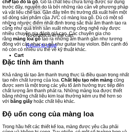
chế tạo đó là gỗ
. Gỗ là chất liệu chưa từng được sử dụng
trước đây, nguyên do là bởi những rào cản về phương pháp
và vật liệu chế tạo. Gần đây trên thị trường đã xuất hiện một
số dòng sản phẩm của JVC có màng loa gỗ. Dù có một số
những nhược điểm nhất định trong sắc thái âm thanh tạo ra
cũng như quá trình sản xuất nhưng công nghệ này được
nhiều chuyên gia đánh giá cao. Các chuyên gia cho
No products in the cart.
rằng
màng loa gỗ
tạo ra những âm thanh gần như tương
đồng với các nhạc cụ gỗ như guitar hay violon. Bên cạnh đó
Return to shop
nó còn có nhiều ưu thế về kỹ thuật khác.
Cart
Đặc tính âm thanh
Khả năng tái tạo âm thanh trung thực là điều quan trọng nhất
tạo nên chất lượng của loa.
Chất liệu tạo nên màng
cũng
được xem là một trong các yếu tố ảnh hưởng trực tiếp đến
chất lượng âm thanh phát ra. Những màng loa được thiết
bằng những chất liệu kim loại thường kém ưu thế hơn so
với
bằng giấy
hoặc chất liệu khác.
Độ uốn cong của màng loa
Trong hầu hết các thiết kế loa, màng được yêu cầu phải
cứng và không bị cong. Tuy nhiên, có một số trường hợp và