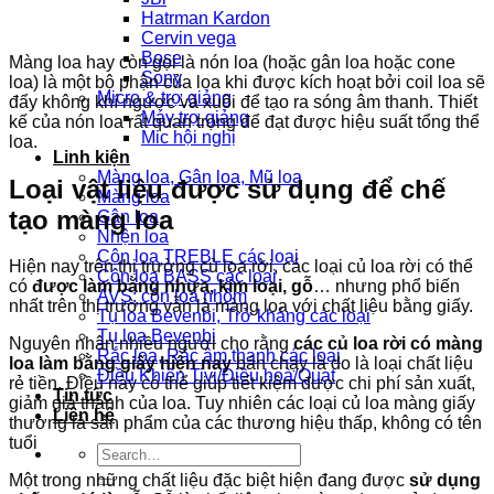
Hatrman Kardon
Cervin vega
Bose
Màng loa hay còn gọi là nón loa (hoặc gân loa hoặc cone
Sony
loa) là một bộ phận của loa khi được kích hoạt bởi coil loa sẽ
Micro & trợ giảng
đẩy không khí ngược và xuôi để tạo ra sóng âm thanh. Thiết
Máy trợ giảng
kế của nón loa rất quan trọng để đạt được hiệu suất tổng thể
Mic hội nghị
loa.
Linh kiện
Màng loa, Gân loa, Mũ loa
Loại vật liệu được sử dụng để chế
Màng loa
tạo màng loa
Gân loa
Nhện loa
Côn loa TREBLE các loại
Hiện nay trên thị trường củ loa rời, các loại củ loa rời có thể
Côn loa BASS các loại
có
được làm bằng nhựa, kim loại, gỗ
… nhưng phổ biến
AVS: côn loa nhôm
nhất trên thị trường vẫn là màng loa với chất liệu bằng giấy.
Tụ loa Bevenbi, Trở kháng các loại
Tụ loa Bevenbi
Nguyên nhân nhiều ngươi cho rằng
các củ loa rời có màng
Rắc loa, Rắc âm thanh các loại
loa làm bằng giấy hiện nay
bán chạy là do là loại chất liệu
Điều Khiển Tivi/Điều hoà/Quạt
rẻ tiền. Điều này có thể giúp tiết kiệm được chi phí sản xuất,
Tin tức
giảm giá thành của loa. Tuy nhiên các loại củ loa màng giấy
Liên hệ
thường là sản phẩm của các thương hiệu thấp, không có tên
tuổi
Search
for:
Một trong những chất liệu đặc biệt hiện đang được
sử dụng