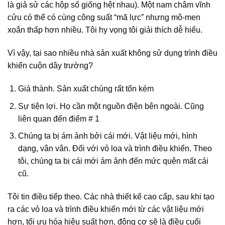
là giả sử các hộp số giống hệt nhau). Một nam châm vĩnh
cửu có thể có cùng công suất “mã lực” nhưng mô-men
xoắn thấp hơn nhiều. Tôi hy vọng tôi giải thích dễ hiểu.
Vì vậy, tại sao nhiều nhà sản xuất không sử dụng trình điều
khiển cuộn dây trường?
Giá thành. Sản xuất chúng rất tốn kém
Sự tiện lợi. Họ cần một nguồn điện bên ngoài. Cũng
liên quan đến điểm # 1
Chúng ta bị ám ảnh bởi cái mới. Vật liệu mới, hình
dạng, vân vân. Đối với vỏ loa và trình điều khiển. Theo
tôi, chúng ta bị cái mới ám ảnh đến mức quên mất cái
cũ.
Tôi tin điều tiếp theo. Các nhà thiết kế cao cấp, sau khi tạo
ra các vỏ loa và trình điều khiển mới từ các vật liệu mới
hơn, tối ưu hóa hiệu suất hơn, động cơ sẽ là điều cuối