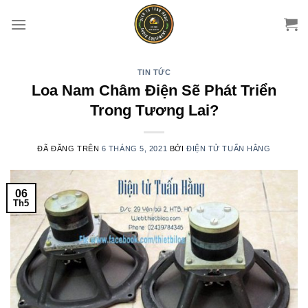
Chuyển
đến
nội
dung
TIN TỨC
Loa Nam Châm Điện Sẽ Phát Triển
Trong Tương Lai?
ĐÃ ĐĂNG TRÊN
6 THÁNG 5, 2021
BỞI
ĐIỆN TỬ TUẤN HẰNG
06
Th5