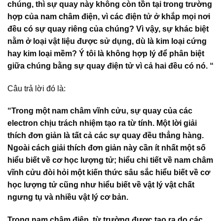
chúng, thì sự quay này không còn tồn tại trong trường
hợp của nam châm điện, vì các điện tử ở khắp mọi nơi
đều có sự quay riêng của chúng? Vì vậy, sự khác biệt
nằm ở loại vật liệu được sử dụng, dù là kim loại cứng
hay kim loại mềm? Ý tôi là không hợp lý để phân biệt
giữa chúng bằng sự quay điện tử vì cả hai đều có nó. “
Câu trả lời đó là:
“Trong một nam châm vĩnh cửu, sự quay của các
electron chịu trách nhiệm tạo ra từ tính. Một lời giải
thích đơn giản là tất cả các sự quay đều thẳng hàng.
Ngoài cách giải thích đơn giản này cần ít nhất một số
hiểu biết về cơ học lượng tử; hiểu chi tiết về nam châm
vĩnh cửu đòi hỏi một kiến thức sâu sắc hiểu biết về cơ
học lượng tử cũng như hiểu biết về vật lý vật chất
ngưng tụ và nhiều vật lý cơ bản.
Trong nam châm điện, từ trường được tạo ra do các