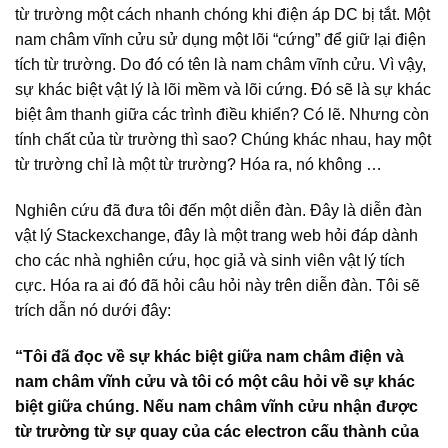
từ trường một cách nhanh chóng khi điện áp DC bị tắt. Một
nam châm vĩnh cửu sử dụng một lõi “cứng” để giữ lại điện
tích từ trường. Do đó có tên là nam châm vĩnh cửu. Vì vậy,
sự khác biệt vật lý là lõi mềm và lõi cứng. Đó sẽ là sự khác
biệt âm thanh giữa các trình điều khiển? Có lẽ. Nhưng còn
tính chất của từ trường thì sao? Chúng khác nhau, hay một
từ trường chỉ là một từ trường? Hóa ra, nó không …
Nghiên cứu đã đưa tôi đến một diễn đàn. Đây là diễn đàn
vật lý Stackexchange, đây là một trang web hỏi đáp dành
cho các nhà nghiên cứu, học giả và sinh viên vật lý tích
cực. Hóa ra ai đó đã hỏi câu hỏi này trên diễn đàn. Tôi sẽ
trích dẫn nó dưới đây:
“Tôi đã đọc về sự khác biệt giữa nam châm điện và
nam châm vĩnh cửu và tôi có một câu hỏi về sự khác
biệt giữa chúng. Nếu nam châm vĩnh cửu nhận được
từ trường từ sự quay của các electron cấu thành của