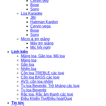
Cervin veg
Bose
Sony
Loa Karaoke
JBl
Hatrman Kardon
Cervin vega
Bose
Sony
Micro & trợ giảng
Máy trợ giảng
Mic hội nghị
Linh kiện
Màng loa, Gân loa, Mũ loa
Màng loa
Gân loa
Nhện loa
Côn loa TREBLE các loại
Côn loa BASS các loại
AVS: côn loa nhôm
Tụ loa Bevenbi, Trở kháng các loại
Tụ loa Bevenbi
Rắc loa, Rắc âm thanh các loại
Điều Khiển Tivi/Điều hoà/Quạt
Tin tức