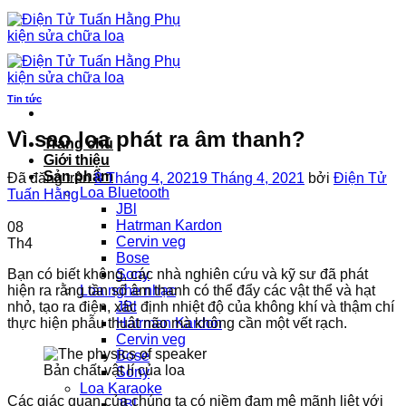
Chuyển
đến
nội
dung
Tin tức
Vì sao loa phát ra âm thanh?
Trang chủ
Giới thiệu
Sản phẩm
Đã đăng trên
8 Tháng 4, 2021
9 Tháng 4, 2021
bởi
Điện Tử
Loa Bluetooth
Tuấn Hằng
JBl
Hatrman Kardon
08
Cervin veg
Th4
Bose
Bạn có biết không, các nhà nghiên cứu và kỹ sư đã phát
Sony
hiện ra rằng tần số âm thanh có thể đẩy các vật thể và hạt
Loa nghe nhạc
nhỏ, tạo ra điện, xác định nhiệt độ của không khí và thậm chí
JBl
thực hiện phẫu thuật não mà không cần một vết rạch.
Hatrman Kardon
Cervin veg
Bose
Bản chất vật lí của loa
Sony
Loa Karaoke
Các giác quan của chúng ta có niềm đam mê mãnh liệt với
JBl