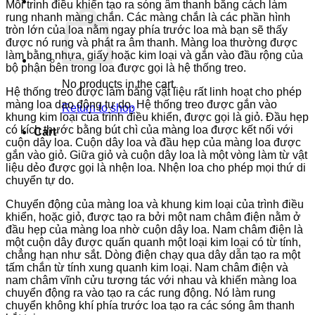
Mỗi trình điều khiển tạo ra sóng âm thanh bằng cách làm
rung nhanh màng chắn. Các màng chắn là các phần hình
tròn lớn của loa nằm ngay phía trước loa mà bạn sẽ thấy
được nó rung và phát ra âm thanh. Màng loa thường được
làm bằng nhựa, giấy hoặc kim loại và gắn vào đầu rộng của
bộ phận bên trong loa được gọi là hệ thống treo.
No products in the cart.
Hệ thống treo được làm bằng vật liệu rất linh hoạt cho phép
màng loa dao động tự do. Hệ thống treo được gắn vào
Return to shop
khung kim loại của trình điều khiển, được gọi là giỏ. Đầu hẹp
có kích thước bằng bút chì của màng loa được kết nối với
Cart
cuộn dây loa. Cuộn dây loa và đầu hẹp của màng loa được
gắn vào giỏ. Giữa giỏ và cuộn dây loa là một vòng làm từ vật
liệu dẻo được gọi là nhện loa. Nhện loa cho phép mọi thứ di
chuyển tự do.
Chuyển động của màng loa và khung kim loại của trình điều
khiển, hoặc giỏ, được tạo ra bởi một nam châm điện nằm ở
đầu hẹp của màng loa nhờ cuộn dây loa. Nam châm điện là
một cuộn dây được quấn quanh một loại kim loại có từ tính,
chẳng hạn như sắt. Dòng điện chạy qua dây dẫn tạo ra một
tấm chắn từ tính xung quanh kim loại. Nam châm điện và
nam châm vĩnh cửu tương tác với nhau và khiến màng loa
chuyển động ra vào tạo ra các rung động. Nó làm rung
chuyển không khí phía trước loa tạo ra các sóng âm thanh