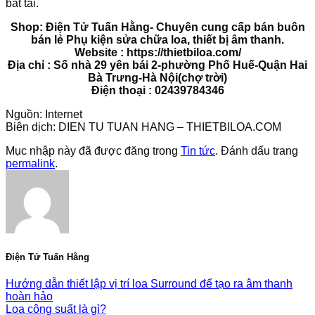
bắt tai.
Shop: Điện Tử Tuấn Hằng- Chuyên cung cấp bán buôn
bán lẻ Phụ kiện sửa chữa loa, thiết bị âm thanh.
Website : https://thietbiloa.com/
Địa chỉ : Số nhà 29 yên bái 2-phường Phố Huế-Quận Hai
Bà Trưng-Hà Nội(chợ trời)
Điện thoại : 02439784346
Nguồn: Internet
Biên dịch: DIEN TU TUAN HANG – THIETBILOA.COM
Mục nhập này đã được đăng trong
Tin tức
. Đánh dấu trang
permalink
.
Điện Tử Tuấn Hằng
Hướng dẫn thiết lập vị trí loa Surround để tạo ra âm thanh
hoàn hảo
Loa công suất là gì?