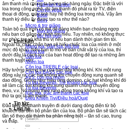
âm thanh mà chúng ta tương tác hàng ngày. Đặc biệt là với
Hatrman Kardon
loa trong công nghệ, dù âm thanh đó phát ra từ TV, điện
Cervin vega
thoại di động, máy tính hay hệ thống loa trong nhà. Vậy âm
Bose
thanh kỳ diệu ấy được tạo ra như thế nào?
Sony
Micro & trợ giảng
Toàn bộ quá trình có thể dễ dàng khiến bạn choáng ngợp
Máy trợ giảng
nếu bạn cố gắng tự mình tìm hiểu. Tuy nhiên, nó không thực
Mic hội nghị
sự phức tạp và khá thú vị nếu bạn dành thời gian tìm tòi.
Linh kiện
Ngoài ra, chắc chắn bạn sẽ hiểu chiếc loa của mình ở một
Màng loa, Gân loa, Mũ loa
mức độ khác. Nếu bạn tò mò về bản chất vật lý của loa, thì
Màng loa
dưới đây là cách loa của bạn hoạt động để tạo ra những âm
Gân loa
thanh tuyệt vời:
Nhện loa
Côn loa TREBLE các loại
Hãy tưởng tượng loa của bạn đầy không khí. Khi một rung
Côn loa BASS các loại
động xảy ra, các hạt không khí chuyển động xung quanh sẽ
AVS: côn loa nhôm
dao động. Giống như hiệu ứng domino, các hạt không khí đó
Tụ loa Bevenbi, Trở kháng các loại
sẽ làm các hạt không khí xung quanh chúng chuyển động
Tụ loa Bevenbi
theo, v.v. Nó mang theo rung động trong không khí và tạo ra
Rắc loa, Rắc âm thanh các loại
thứ ta gọi là âm thanh.
Điều Khiển Tivi/Điều hoà/Quạt
Tin tức
Đầu tiên, âm thanh truyền đi dưới dạng dòng điện từ bộ
Liên hệ
khuếch đại đến bộ phân tần của loa. Bộ phân tần sẽ tách các
tần số theo dải thành ba phần riêng biệt – tần số cao, trung
Search
và thấp.
for: