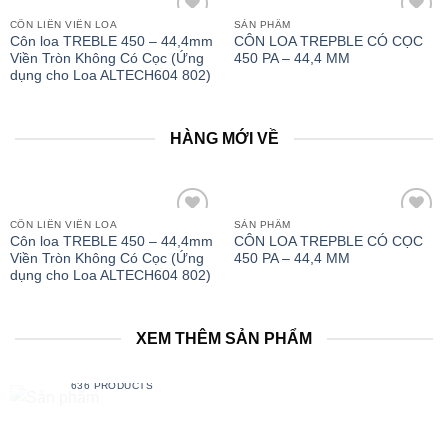
CÔN LIỀN VIỀN LOA
SẢN PHẨM
Add to
Add to
Côn loa TREBLE 450 – 44,4mm
CÔN LOA TREPBLE CÓ CỌC
wishlist
wishlist
Viền Tròn Không Có Cọc (Ứng
450 PA – 44,4 MM
dụng cho Loa ALTECH604 802)
HÀNG MỚI VỀ
CÔN LIỀN VIỀN LOA
SẢN PHẨM
Add to
Add to
Côn loa TREBLE 450 – 44,4mm
CÔN LOA TREPBLE CÓ CỌC
wishlist
wishlist
Viền Tròn Không Có Cọc (Ứng
450 PA – 44,4 MM
dụng cho Loa ALTECH604 802)
XEM THÊM SẢN PHẨM
SẢN PHẨM
636 PRODUCTS