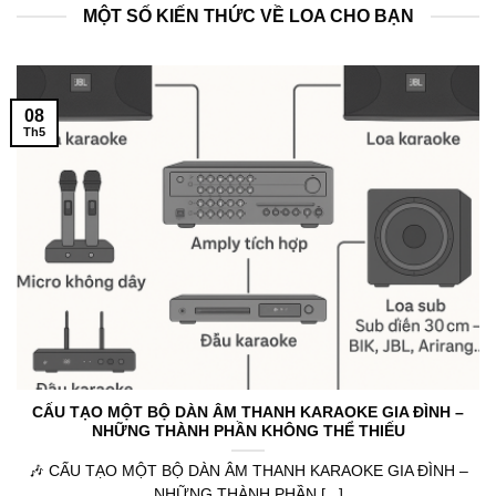
MỘT SỐ KIẾN THỨC VỀ LOA CHO BẠN
08
Th5
CẤU TẠO MỘT BỘ DÀN ÂM THANH KARAOKE GIA ĐÌNH –
NHỮNG THÀNH PHẦN KHÔNG THỂ THIẾU
🎶 CẤU TẠO MỘT BỘ DÀN ÂM THANH KARAOKE GIA ĐÌNH –
NHỮNG THÀNH PHẦN [...]