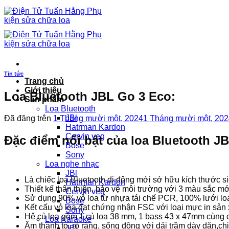
Chuyển
đến
nội
dung
Tin tức
Trang chủ
Giới thiệu
Loa Bluetooth JBL Go 3 Eco:
Sản phẩm
Loa Bluetooth
JBl
Đã đăng trên
1 Tháng mười một, 2024
1 Tháng mười một, 202
Hatrman Kardon
Cervin veg
Đặc điểm nổi bật của loa Bluetooth J
Bose
Sony
Loa nghe nhạc
JBl
Là chiếc loa Bluetooth di động mới sở hữu kích thước s
Hatrman Kardon
Thiết kế thân thiện, bảo vệ môi trường với 3 màu sắc mớ
Cervin veg
Sử dụng 90% vỏ loa từ nhựa tái chế PCR, 100% lưới loa
Bose
Kết cấu vỏ loa đạt chứng nhận FSC với loại mực in sản 
Sony
Hệ củ loa gồm 1 củ loa 38 mm, 1 bass 43 x 47mm cùng
Loa Karaoke
Âm thanh to, rõ ràng, sống động với dải trầm dày dặn,chi
JBl