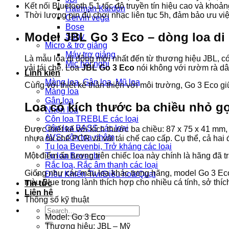
Kết nối Bluetooth 5.1 tốc độ truyền tín hiệu cao và kho
Hatrman Kardon
Thời lượng pin đủ chơi nhạc liên tục 5h, đảm bảo ưu vi
Cervin vega
Bose
Model JBL Go 3 Eco – dòng loa di
Sony
Micro & trợ giảng
Máy trợ giảng
Là mẫu loa di động mới nhất đến từ thương hiệu JBL, c
Mic hội nghị
vải tái chế. Loa
JBL Go 3 Eco
nói không với rườm rà dâ
Linh kiện
Màng loa, Gân loa, Mũ loa
Cùng với thiết kế thân thiện với môi trường, Go 3 Eco 
Màng loa
Gân loa
Loa có kích thước ba chiều nhỏ gọ
Nhện loa
Côn loa TREBLE các loại
Côn loa BASS các loại
Được thiết kế với kích thước ba chiều: 87 x 75 x 41 mm,
AVS: côn loa nhôm
nhựa tái chế PCR và vải tái chế cao cấp. Cụ thể, cả h
Tụ loa Bevenbi, Trở kháng các loại
Tụ loa Bevenbi
Một điểm ấn tượng trên chiếc loa này chính là hãng đã t
Rắc loa, Rắc âm thanh các loại
Giống như các mẫu loa khác trong hãng, model Go 3 Eco 
Điều Khiển Tivi/Điều hoà/Quạt
màu Blue trong lành thích hợp cho nhiều cá tính, sở thí
Tin tức
Liên hệ
Thông số kỹ thuật
Search
Model: Go 3 Eco
for:
Thương hiệu: JBL – Mỹ