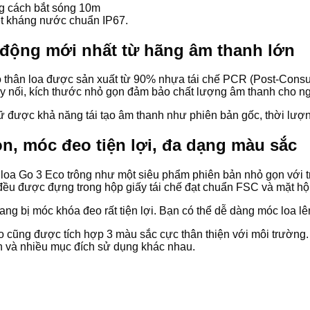
ảng cách bắt sóng 10m
ệt kháng nước chuẩn IP67.
 động mới nhất từ hãng âm thanh lớn
ó thân loa được sản xuất từ 90% nhựa tái chế PCR (Post-Cons
y nối, kích thước nhỏ gọn đảm bảo chất lượng âm thanh cho n
giữ được khả năng tái tạo âm thanh như phiên bản gốc, thời lư
n, móc đeo tiện lợi, đa dạng màu sắc
 loa Go 3 Eco trông như một siêu phẩm phiên bản nhỏ gọn với t
ai đều được đựng trong hộp giấy tái chế đạt chuẩn FSC và mặt 
rang bị móc khóa đeo rất tiện lợi. Bạn có thể dễ dàng móc loa l
cũng được tích hợp 3 màu sắc cực thân thiện với môi trường. 
ch và nhiều mục đích sử dụng khác nhau.