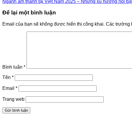
Ngành âm thanh tại Việt Nam 2025 – Những xu hướng nổi bậ
Để lại một bình luận
Email của bạn sẽ không được hiển thị công khai.
Các trường 
Bình luận
*
Tên
*
Email
*
Trang web