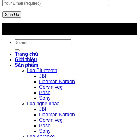
Search
for:
Trang chủ
Giới thiệu
Sản phẩm
Loa Bluetooth
JBl
Hatrman Kardon
Cervin veg
Bose
Sony
Loa nghe nhạc
JBl
Hatrman Kardon
Cervin veg
Bose
Sony
Loa Karaoke