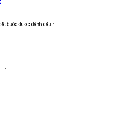
t
bắt buộc được đánh dấu
*