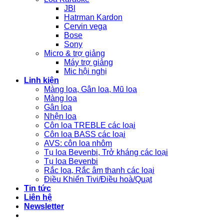
JBl
Hatrman Kardon
Cervin vega
Bose
Sony
Micro & trợ giảng
Máy trợ giảng
Mic hội nghị
Linh kiện
Màng loa, Gân loa, Mũ loa
Màng loa
Gân loa
Nhện loa
Côn loa TREBLE các loại
Côn loa BASS các loại
AVS: côn loa nhôm
Tụ loa Bevenbi, Trở kháng các loại
Tụ loa Bevenbi
Rắc loa, Rắc âm thanh các loại
Điều Khiển Tivi/Điều hoà/Quạt
Tin tức
Liên hệ
Newsletter