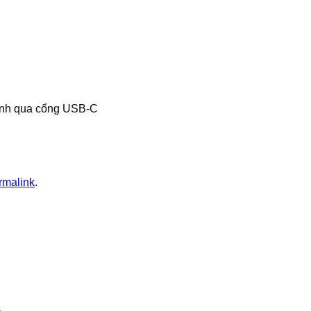
hanh qua cổng USB-C
rmalink
.