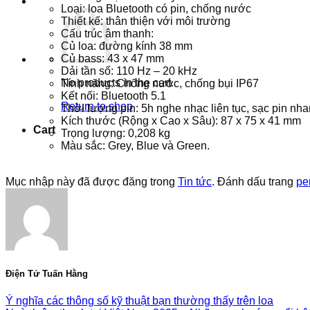
Loại: loa Bluetooth có pin, chống nước
Thiết kế: thân thiện với môi trường
Cấu trúc âm thanh:
Củ loa: đường kính 38 mm
Củ bass: 43 x 47 mm
Dải tần số: 110 Hz – 20 kHz
No products in the cart.
Tính năng: Chống nước, chống bụi IP67
Kết nối: Bluetooth 5.1
Return to shop
Thời lượng pin: 5h nghe nhạc liên tục, sạc pin n
Kích thước (Rộng x Cao x Sâu): 87 x 75 x 41 mm
Cart
Trọng lượng: 0,208 kg
Màu sắc: Grey, Blue và Green.
Mục nhập này đã được đăng trong
Tin tức
. Đánh dấu trang
pe
Điện Tử Tuấn Hằng
Ý nghĩa các thông số kỹ thuật bạn thường thấy trên loa