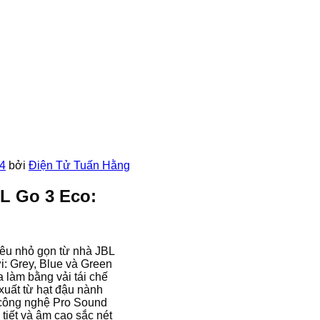
4
bởi
Điện Tử Tuấn Hằng
BL Go 3 Eco:
iêu nhỏ gọn từ nhà JBL
i: Grey, Blue và Green
 làm bằng vải tái chế
xuất từ hạt đậu nành
 công nghệ Pro Sound
 tiết và âm cao sắc nét