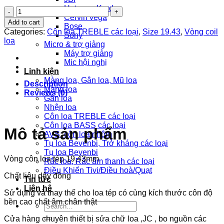
Hatrman Kardon
Vòng
Cervin vega
Tép
Add to cart
Bose
Ccaw
Categories:
Côn loa TREBLE các loại
,
Size 19.43
,
Vòng coil
Sony
19,43mm
loa
Micro & trợ giảng
Không
Máy trợ giảng
Có
Mic hội nghị
Tai
Linh kiện
Dẹt
Màng loa, Gân loa, Mũ loa
Hai
Description
Màng loa
Bên
Reviews (0)
Gân loa
quantity
Nhện loa
Côn loa TREBLE các loại
Côn loa BASS các loại
Mô tả sản phẩm
AVS: côn loa nhôm
Tụ loa Bevenbi, Trở kháng các loại
Tụ loa Bevenbi
Vòng côn loa tép 19,43mm
Rắc loa, Rắc âm thanh các loại
Điều Khiển Tivi/Điều hoà/Quạt
Chất liệu dây đồng
Tin tức
Liên hệ
Sử dụng và thay thế cho loa tép có cùng kích thước côn độ
bền cao chất âm chân thật
Search
for:
Cửa hàng chuyên thiết bị sửa chữ loa ,JC , bo nguồn các