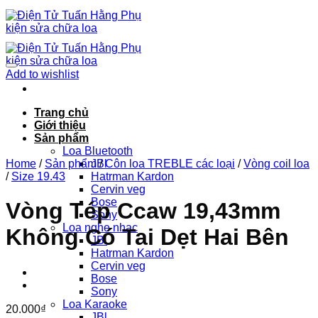
Chuyển
đến
nội
dung
Add to wishlist
Trang chủ
Giới thiệu
Sản phẩm
Loa Bluetooth
Home
/
Sản phẩm
JBl
/
Côn loa TREBLE các loại
/
Vòng coil loa
/
Size 19.43
Hatrman Kardon
Cervin veg
Bose
Vòng Tép Ccaw 19,43mm
Sony
Loa nghe nhạc
Không Có Tai Dẹt Hai Bên
JBl
Hatrman Kardon
Cervin veg
Bose
Sony
Loa Karaoke
20.000
₫
JBl