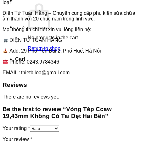
loại
Điện Tử Tuấn Hằng – Chuyên cung cấp phụ kiện sửa chữa
âm thanh với 20 chục năm trong lĩnh vực.
Mọi thông tin chi tiết xin vui lòng liên hệ:
No products in the cart.
ĐIỆN TỬ TUẤN HẰNG
Return to shop
Add: 29 Phố Yên Bái 2, Phố Huế, Hà Nội
Cart
Phone: 0243.9784346
EMAIL : thietbiloa@gmail.com
Reviews
There are no reviews yet.
Be the first to review “Vòng Tép Ccaw
19,43mm Không Có Tai Dẹt Hai Bên”
Your rating
*
Your review
*