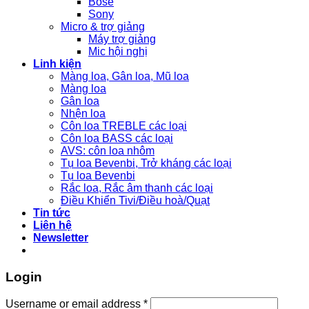
Bose
Sony
Micro & trợ giảng
Máy trợ giảng
Mic hội nghị
Linh kiện
Màng loa, Gân loa, Mũ loa
Màng loa
Gân loa
Nhện loa
Côn loa TREBLE các loại
Côn loa BASS các loại
AVS: côn loa nhôm
Tụ loa Bevenbi, Trở kháng các loại
Tụ loa Bevenbi
Rắc loa, Rắc âm thanh các loại
Điều Khiển Tivi/Điều hoà/Quạt
Tin tức
Liên hệ
Newsletter
Login
Username or email address
*