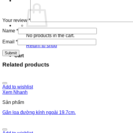
Your review
*
Name
*
No products in the cart.
Email
*
Return to shop
Cart
Related products
Add to wishlist
Xem Nhanh
Sản phẩm
Gân loa đường kính ngoài 19.7cm.