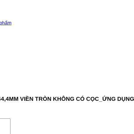
 phẩm
50 – 44,4MM VIỀN TRÒN KHÔNG CÓ CỌC_ỨNG DỤN