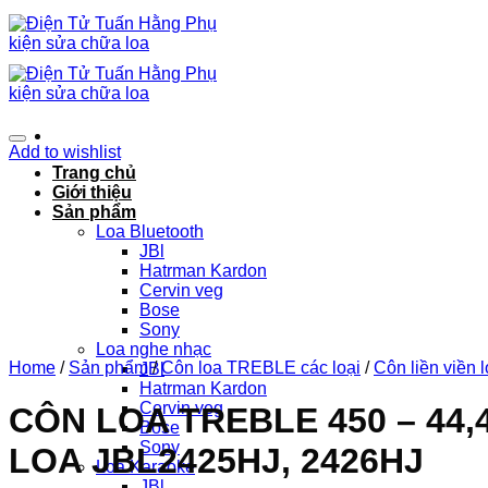
Chuyển
đến
nội
dung
Add to wishlist
Trang chủ
Giới thiệu
Sản phẩm
Loa Bluetooth
JBl
Hatrman Kardon
Cervin veg
Bose
Sony
Loa nghe nhạc
Home
/
Sản phẩm
/
Côn loa TREBLE các loại
/
Côn liền viền 
JBl
Hatrman Kardon
Cervin veg
CÔN LOA TREBLE 450 – 4
Bose
Sony
LOA JBL2425HJ, 2426HJ
Loa Karaoke
JBl