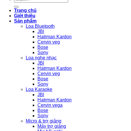
for:
Trang chủ
Giới thiệu
Sản phẩm
Loa Bluetooth
JBl
Hatrman Kardon
Cervin veg
Bose
Sony
Loa nghe nhạc
JBl
Hatrman Kardon
Cervin veg
Bose
Sony
Loa Karaoke
JBl
Hatrman Kardon
Cervin vega
Bose
Sony
Micro & trợ giảng
Máy trợ giảng