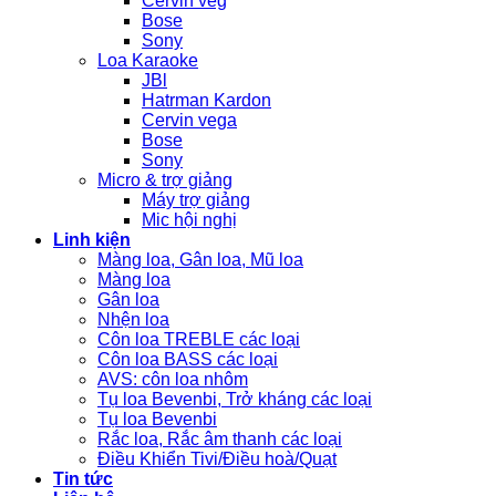
Cervin veg
Bose
Sony
Loa Karaoke
JBl
Hatrman Kardon
Cervin vega
Bose
Sony
Micro & trợ giảng
Máy trợ giảng
Mic hội nghị
Linh kiện
Màng loa, Gân loa, Mũ loa
Màng loa
Gân loa
Nhện loa
Côn loa TREBLE các loại
Côn loa BASS các loại
AVS: côn loa nhôm
Tụ loa Bevenbi, Trở kháng các loại
Tụ loa Bevenbi
Rắc loa, Rắc âm thanh các loại
Điều Khiển Tivi/Điều hoà/Quạt
Tin tức