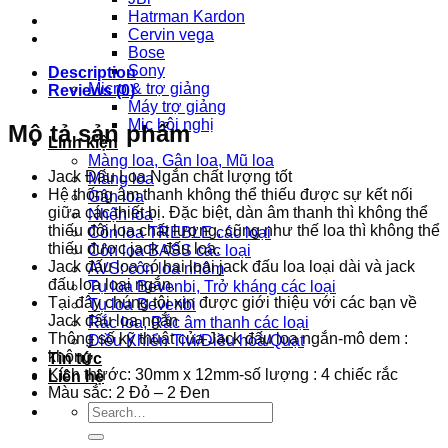
Hatrman Kardon
Cervin vega
Bose
Sony
Description
Micro & trợ giảng
Reviews (0)
Máy trợ giảng
Mic hội nghị
Mô tả sản phẩm
Linh kiện
Màng loa, Gân loa, Mũ loa
Jack Đấu Loa Ngắn chất lượng tốt
Màng loa
Hệ thống âm thanh không thể thiếu được sự kết nối
Gân loa
giữa các thiết bị. Đặc biệt, dàn âm thanh thì không thể
Nhện loa
thiếu đôi loa chất lượng, cũng như thế loa thì không thể
Côn loa TREBLE các loại
thiếu được jack đấu loa.
Côn loa BASS các loại
Jack đấu loa có hai loại jack đấu loa loại dài và jack
AVS: côn loa nhôm
đấu loa loại ngắn.
Tụ loa Bevenbi, Trở kháng các loại
Tại đây chúng tôi xin được giới thiệu với các bạn về
Tụ loa Bevenbi
Jack đấu loa ngắn
Rắc loa, Rắc âm thanh các loại
Thông số kỹ thuật của Jack đấu loa ngắn-mô dem :
Điều Khiển Tivi/Điều hoà/Quạt
không
Tin tức
Kích thước: 30mm x 12mm-số lượng : 4 chiếc rắc
Liên hệ
Màu sắc: 2 Đỏ – 2 Đen
Search
for: