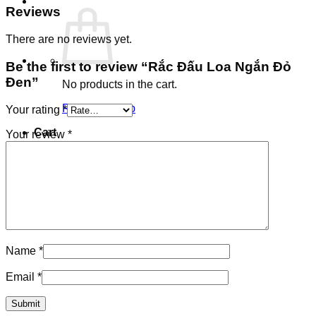
Reviews
There are no reviews yet.
Be the first to review “Rắc Đấu Loa Ngắn Đỏ
Đen”
No products in the cart.
Return to shop
Your rating
*
Cart
Your review
*
Name
*
Email
*