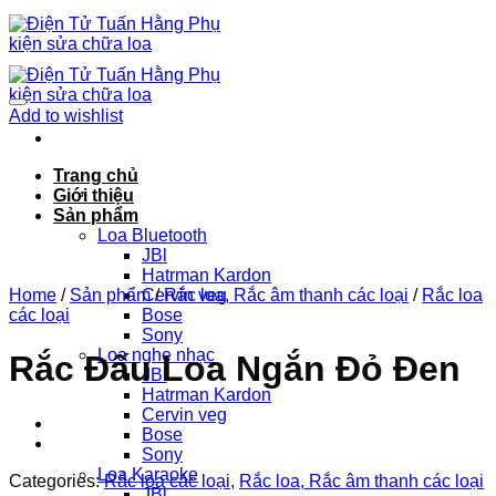
Chuyển
đến
nội
dung
Add to wishlist
Trang chủ
Giới thiệu
Sản phẩm
Loa Bluetooth
JBl
Hatrman Kardon
Home
/
Sản phẩm
Cervin veg
/
Rắc loa, Rắc âm thanh các loại
/
Rắc loa
các loại
Bose
Sony
Loa nghe nhạc
Rắc Đấu Loa Ngắn Đỏ Đen
JBl
Hatrman Kardon
Cervin veg
Bose
Sony
Loa Karaoke
Categories:
Rắc loa các loại
,
Rắc loa, Rắc âm thanh các loại
JBl