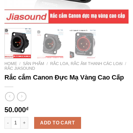
HOME
/
SẢN PHẨM
/
RẮC LOA, RẮC ÂM THANH CÁC LOẠI
/
RẮC JIASOUND
Rắc cắm Canon Đực Mạ Vàng Cao Cấp
50.000
₫
Rắc cắm Canon Đực Mạ Vàng Cao Cấp quantity
ADD TO CART