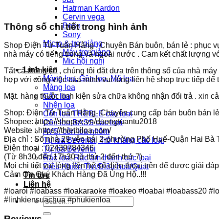
Hatrman Kardon
Cervin vega
Thông số chi tiết trong hình ảnh
Bose
Sony
Micro & trợ giảng
Shop Điện Tử Tuấn Hằng : Chuyên Bán buôn, bán lẻ : phục vụ 
Máy trợ giảng
nhà máy có tiếng trong và ngoài nước . Cam kết chất lượng với
Mic hội nghị
Linh kiện
Tất cả thông số , chúng tôi đặt dựa trên thông số của nhà má
Màng loa, Gân loa, Mũ loa
hợp với công việc của mình vui lòng liên hệ shop trực tiếp để 
Màng loa
Gân loa
Mặt. hàng thuộc linh kiện sửa chữa không nhận đổi trả . xin 
Nhện loa
Shop: Điện Tử Tuấn Hằng- Chuyên cung cấp bán buôn bán lẻ P
Côn loa TREBLE các loại
Shopee: https://shopee.vn/duongtuantu2018
Côn loa BASS các loại
Website : https://thietbiloa.com/
AVS: côn loa nhôm
Địa chỉ : Số nhà 29 yên bái 2-phường Phố Huế-Quận Hai Bà T
Tụ loa Bevenbi, Trở kháng các loại
Điện thoại : 02439784346
Tụ loa Bevenbi
(Từ 8h30 đến 17h30 từ thứ 2 đến thứ 7)
Rắc loa, Rắc âm thanh các loại
Mọi chi tiết vui lòng liên hệ số điện thoại trên để được giải đáp
Điều Khiển Tivi/Điều hoà/Quạt
Cảm Ơn Quý Khách Hàng Đã Ủng Hộ..!!!
Tin tức
Liên hệ
#loaroi #loabass #loakaraoke #loakeo #loabai #loabass20 #l
#linhkiensuachua #phukienloa
Search
for:
Reviews