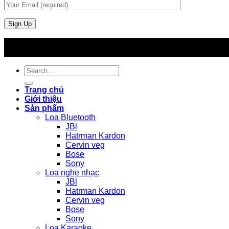
Search
for:
Trang chủ
Giới thiệu
Sản phẩm
Loa Bluetooth
JBl
Hatrman Kardon
Cervin veg
Bose
Sony
Loa nghe nhạc
JBl
Hatrman Kardon
Cervin veg
Bose
Sony
Loa Karaoke