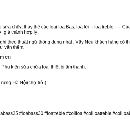
sửa chữa thay thế các loại loa Bas, loa lời – loa treble – – 
 giá thành hợp lý .
y ghi theo thuật ngữ thông dụng nhất . Vậy Nếu khách hàng có 
tư vấn thêm.
cảm ơn
hụ kiện sửa chữa loa, thiết bị âm thanh.
rưng-Hà Nội(chợ trời)
oabass25 #loabass30 #loatreble #coilloa #coilloatreble #coil