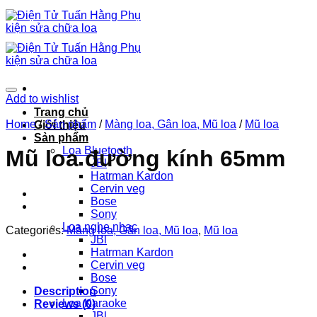
Chuyển
đến
nội
dung
Add to wishlist
Trang chủ
Home
/
Sản phẩm
/
Màng loa, Gân loa, Mũ loa
/
Mũ loa
Giới thiệu
Sản phẩm
Loa Bluetooth
Mũ loa đường kính 65mm
JBl
Hatrman Kardon
Cervin veg
Bose
Sony
Loa nghe nhạc
Categories:
Màng loa, Gân loa, Mũ loa
,
Mũ loa
JBl
Hatrman Kardon
Cervin veg
Bose
Sony
Description
Loa Karaoke
Reviews (0)
JBl