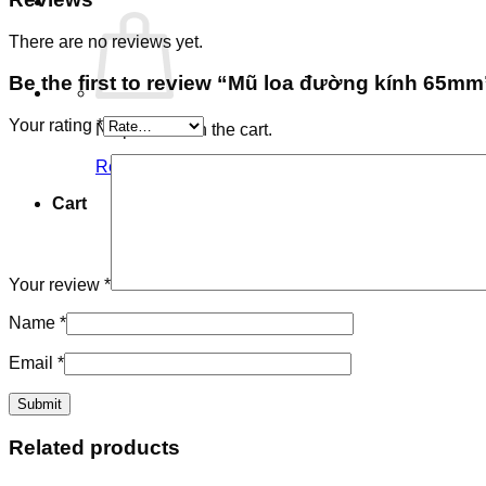
There are no reviews yet.
Be the first to review “Mũ loa đường kính 65mm
Your rating
*
No products in the cart.
Return to shop
Cart
Your review
*
Name
*
Email
*
Related products