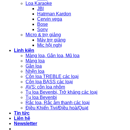
Loa Karaoke
JBl
Hatrman Kardon
Cervin vega
Bose
Sony
Micro & trợ giảng
Máy trợ giảng
Mic hội nghị
Linh kiện
Màng loa, Gân loa, Mũ loa
Màng loa
Gân loa
Nhện loa
Côn loa TREBLE các loại
Côn loa BASS các loại
AVS: côn loa nhôm
Tụ loa Bevenbi, Trở kháng các loại
Tụ loa Bevenbi
Rắc loa, Rắc âm thanh các loại
Điều Khiển Tivi/Điều hoà/Quạt
Tin tức
Liên hệ
Newsletter