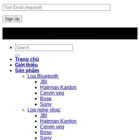
© 2026 thietbiloa.com
Search
for:
Trang chủ
Giới thiệu
Sản phẩm
Loa Bluetooth
JBl
Hatrman Kardon
Cervin veg
Bose
Sony
Loa nghe nhạc
JBl
Hatrman Kardon
Cervin veg
Bose
Sony