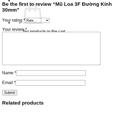
Be the first to review “Mũ Loa 3F Đường Kính
30mm”
Your rating
*
Your review
*
No products in the cart.
Return to shop
Cart
Name
*
Email
*
Related products