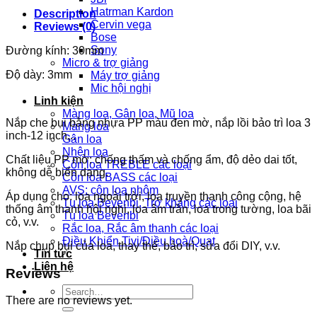
Hatrman Kardon
Description
Cervin vega
Reviews (0)
Bose
Sony
Đường kính: 30mm
Micro & trợ giảng
Độ dày: 3mm
Máy trợ giảng
Mic hội nghị
Linh kiện
Màng loa, Gân loa, Mũ loa
Nắp che bụi bằng nhựa PP màu đen mờ, nắp lồi bảo trì loa 3
Màng loa
inch-12 inch,..
Gân loa
Nhện loa
Chất liệu PP mờ: chống thấm và chống ẩm, độ dẻo dai tốt,
Côn loa TREBLE các loại
không dễ biến dạng.
Côn loa BASS các loại
AVS: côn loa nhôm
Áp dụng cho: loa ngoài trời, loa truyền thanh công cộng, hệ
Tụ loa Bevenbi, Trở kháng các loại
thống âm thanh hội nghị, loa âm trần, loa trong tường, loa bãi
Tụ loa Bevenbi
cỏ, v.v.
Rắc loa, Rắc âm thanh các loại
Điều Khiển Tivi/Điều hoà/Quạt
Nắp chụp bụi của loa, thay thế, bảo trì, sửa đổi DIY, v.v.
Tin tức
Liên hệ
Reviews
Search
There are no reviews yet.
for: