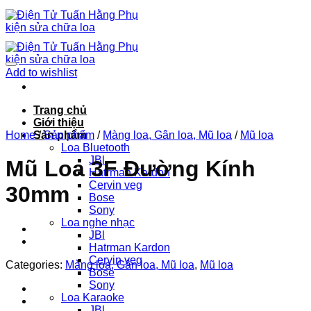
Chuyển
đến
nội
dung
Add to wishlist
Trang chủ
Giới thiệu
Home
Sản phẩm
/
Sản phẩm
/
Màng loa, Gân loa, Mũ loa
/
Mũ loa
Loa Bluetooth
JBl
Mũ Loa 3F Đường Kính
Hatrman Kardon
Cervin veg
30mm
Bose
Sony
Loa nghe nhạc
JBl
Hatrman Kardon
Cervin veg
Categories:
Màng loa, Gân loa, Mũ loa
,
Mũ loa
Bose
Sony
Loa Karaoke
JBl