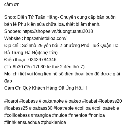
cảm ơn
Shop: Điện Tử Tuấn Hằng- Chuyên cung cấp bán buôn
bán lẻ Phụ kiện sửa chữa loa, thiết bị âm thanh.
Shopee: https://shopee.vn/duongtuantu2018
Website : https://thietbiloa.com/
Địa chỉ : Số nhà 29 yên bái 2-phường Phố Huế-Quận Hai
Bà Trưng-Hà Nội(chợ trời)
Điện thoại : 02439784346
(Từ 8h30 đến 17h30 từ thứ 2 đến thứ 7)
Mọi chi tiết vui lòng liên hệ số điện thoại trên để được giải
đáp
Cảm Ơn Quý Khách Hàng Đã Ủng Hộ..!!!
#loaroi #loabass #loakaraoke #loakeo #loabai #loabass20
#loabass25 #loabass30 #loatreble #coilloa #coilloatreble
#coilloabass #mangloa #muloa #nhenloa #nonloa
#linhkiensuachua #phukienloa