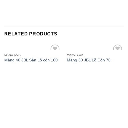
RELATED PRODUCTS
MÀNG LOA
MÀNG LOA
Add to
Add to
Màng 40 JBL Sần Lỗ côn 100
Màng 30 JBL Lỗ Côn 76
wishlist
wishlist