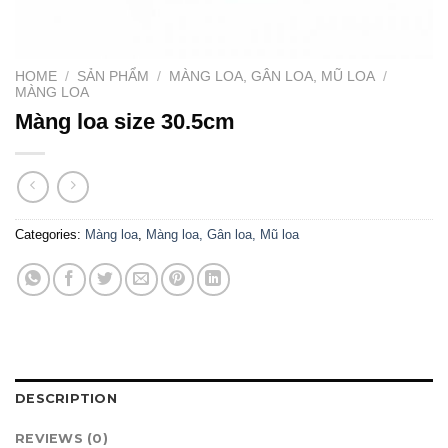
HOME
/
SẢN PHẨM
/
MÀNG LOA, GÂN LOA, MŨ LOA
/
MÀNG LOA
Màng loa size 30.5cm
Categories:
Màng loa
,
Màng loa, Gân loa, Mũ loa
DESCRIPTION
REVIEWS (0)