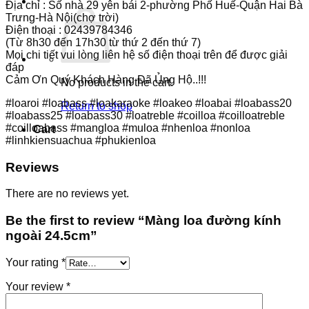
Địa chỉ : Số nhà 29 yên bái 2-phường Phố Huế-Quận Hai Bà
Trưng-Hà Nội(chợ trời)
Điện thoại : 02439784346
(Từ 8h30 đến 17h30 từ thứ 2 đến thứ 7)
Mọi chi tiết vui lòng liên hệ số điện thoại trên để được giải
đáp
Cảm Ơn Quý Khách Hàng Đã Ủng Hộ..!!!
No products in the cart.
#loaroi #loabass #loakaraoke #loakeo #loabai #loabass20
Return to shop
#loabass25 #loabass30 #loatreble #coilloa #coilloatreble
#coilloabass #mangloa #muloa #nhenloa #nonloa
Cart
#linhkiensuachua #phukienloa
Reviews
There are no reviews yet.
Be the first to review “Màng loa đường kính
ngoài 24.5cm”
Your rating
*
Your review
*