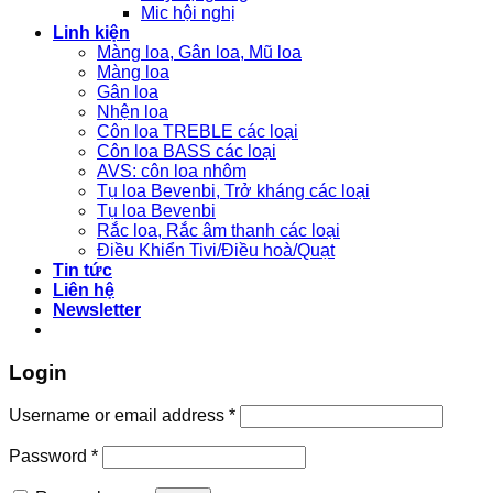
Mic hội nghị
Linh kiện
Màng loa, Gân loa, Mũ loa
Màng loa
Gân loa
Nhện loa
Côn loa TREBLE các loại
Côn loa BASS các loại
AVS: côn loa nhôm
Tụ loa Bevenbi, Trở kháng các loại
Tụ loa Bevenbi
Rắc loa, Rắc âm thanh các loại
Điều Khiển Tivi/Điều hoà/Quạt
Tin tức
Liên hệ
Newsletter
Login
Username or email address
*
Password
*