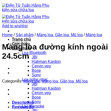
Chuyển
đến
nội
dung
Add to wishlist
Home
/
Sản phẩm
/
Màng loa, Gân loa, Mũ loa
/
Màng loa
Trang chủ
Giới thiệu
Màng loa đường kính ngoài
Sản phẩm
Loa Bluetooth
24.5cm
JBl
Hatrman Kardon
Cervin veg
Bose
Sony
Loa nghe nhạc
Categories:
Màng loa
,
Màng loa, Gân loa, Mũ loa
JBl
Hatrman Kardon
Cervin veg
Bose
Sony
Description
Loa Karaoke
Reviews (0)
JBl