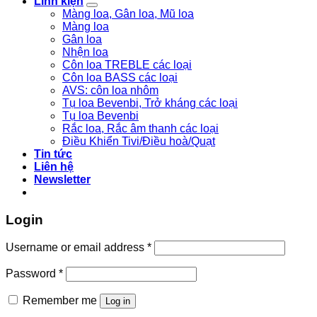
Linh kiện
Màng loa, Gân loa, Mũ loa
Màng loa
Gân loa
Nhện loa
Côn loa TREBLE các loại
Côn loa BASS các loại
AVS: côn loa nhôm
Tụ loa Bevenbi, Trở kháng các loại
Tụ loa Bevenbi
Rắc loa, Rắc âm thanh các loại
Điều Khiển Tivi/Điều hoà/Quạt
Tin tức
Liên hệ
Newsletter
Login
Username or email address
*
Password
*
Remember me
Log in