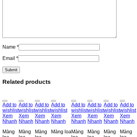
Name
*
Email
*
Related products
Add to
Add to
Add to
Add to
Add to
Add to
Add to
Add to
wishlist
wishlist
wishlist
wishlist
wishlist
wishlist
wishlist
wishlist
Xem
Xem
Xem
Xem
Xem
Xem
Xem
Xem
Nhanh
Nhanh
Nhanh
Nhanh
Nhanh
Nhanh
Nhanh
Nhanh
Màng
Màng
Màng
Màng loa
Màng
Màng
Màng
Màng