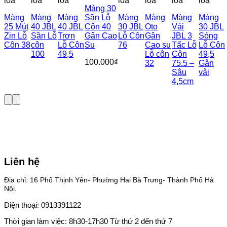
loa
loa
loa
loa
loa
loa
loa
Màng 30
Màng
Màng
Màng
Sần Lỗ
Màng
Màng
Màng
Màng
25 Mút
40 JBL
40 JBL
Côn 40
30 JBL
Oto
Vải
30 JBL
Zin Lỗ
Sần Lỗ
Trơn
Gân Cao
Lỗ Côn
Gân
JBL 3
Sóng
Côn 38
côn
Lỗ Côn
Su
76
Cao su
Tấc Lỗ
Lỗ Côn
100
49,5
Lỗ côn
Côn
49,5
100.000
₫
32
75.5 –
Gân
Sâu
vải
4,5cm
Liên hệ
Địa chỉ: 16 Phố Thịnh Yên- Phường Hai Bà Trưng- Thành Phố Hà
Nội.
Điện thoại: 0913391122
Thời gian làm việc: 8h30-17h30 Từ thứ 2 đến thứ 7