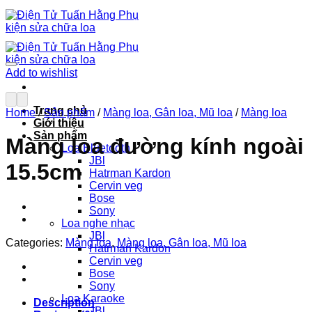
Chuyển
đến
nội
dung
Add to wishlist
Trang chủ
Home
/
Sản phẩm
/
Màng loa, Gân loa, Mũ loa
/
Màng loa
Giới thiệu
Sản phẩm
Màng loa đường kính ngoài
Loa Bluetooth
JBl
15.5cm
Hatrman Kardon
Cervin veg
Bose
Sony
Loa nghe nhạc
JBl
Categories:
Màng loa
,
Màng loa, Gân loa, Mũ loa
Hatrman Kardon
Cervin veg
Bose
Sony
Loa Karaoke
Description
JBl