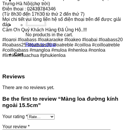
Trưng-Hà Nội(chợ trời)
Điện thoại : 02439784346
(Từ 8h30 đến 17h30 từ thứ 2 đến thứ 7)
Mọi chi tiết vui lòng liên hệ số điện thoại trên để được giải
đáp
Cảm Ơn Quý Khách Hàng Đã Ủng Hộ..!!!
No products in the cart.
#loaroi #loabass #loakaraoke #loakeo #loabai #loabass20
Return to shop
#loabass25 #loabass30 #loatreble #coilloa #coilloatreble
#coilloabass #mangloa #muloa #nhenloa #nonloa
Cart
#linhkiensuachua #phukienloa
Reviews
There are no reviews yet.
Be the first to review “Màng loa đường kính
ngoài 15.5cm”
Your rating
*
Your review
*