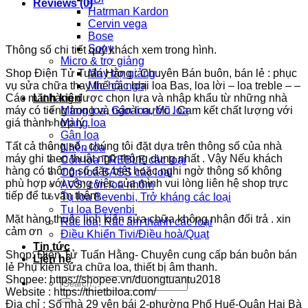
Reviews (0)
Hatrman Kardon
Cervin vega
Bose
Sony
Thông số chi tiết quý khách xem trong hình.
Micro & trợ giảng
Shop Điện Tử Tuấn Hằng : Chuyên Bán buôn, bán lẻ : phục
Máy trợ giảng
vụ sửa chữa thay thế các loại loa Bas, loa lời – loa treble – –
Mic hội nghị
Các mặt hàng được chọn lựa và nhập khẩu từ những nhà
Linh kiện
máy có tiếng trong và ngoài nước . Cam kết chất lượng với
Màng loa, Gân loa, Mũ loa
giá thành hợp lý .
Màng loa
Gân loa
Tất cả thông số , chúng tôi đặt dựa trên thông số của nhà
Nhện loa
máy ghi theo thuật ngữ thông dụng nhất . Vậy Nếu khách
Côn loa TREBLE các loại
hàng có thông số đặc biệt hoặc nghi ngờ thông số không
Côn loa BASS các loại
phù hợp với công việc của mình vui lòng liên hệ shop trực
AVS: côn loa nhôm
tiếp để tư vấn thêm.
Tụ loa Bevenbi, Trở kháng các loại
Tụ loa Bevenbi
Mặt hàng thuộc linh kiện sửa chữa không nhận đổi trả . xin
Rắc loa, Rắc âm thanh các loại
cảm ơn
Điều Khiển Tivi/Điều hoà/Quạt
Tin tức
Shop: Điện Tử Tuấn Hằng- Chuyên cung cấp bán buôn bán
Liên hệ
lẻ Phụ kiện sửa chữa loa, thiết bị âm thanh.
Shopee: https://shopee.vn/duongtuantu2018
Search
Website : https://thietbiloa.com/
for:
Địa chỉ : Số nhà 29 yên bái 2-phường Phố Huế-Quận Hai Bà