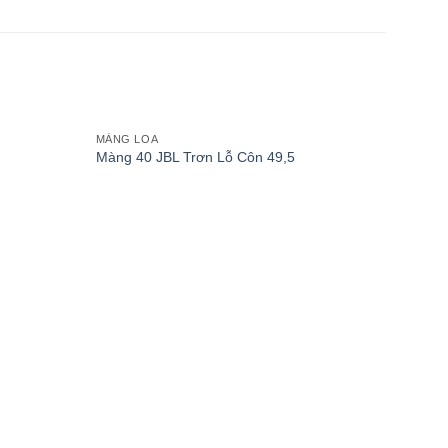
MÀNG LOA
Add to
Add to
Màng 40 JBL Trơn Lỗ Côn 49,5
wishlist
wishlist