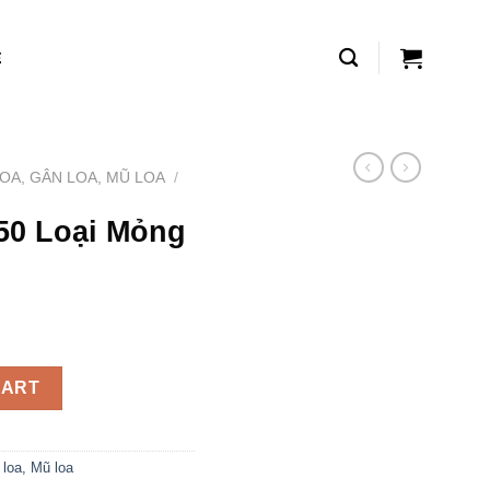
Ệ
OA, GÂN LOA, MŨ LOA
/
50 Loại Mỏng
5cm quantity
CART
loa, Mũ loa