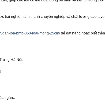
ao, giúp cho loa có thể hoạt động ổn định và bền bỉ trong thời 
 trải nghiệm âm thanh chuyên nghiệp và chất lượng cao tuyệt
ham/gan-loa-bmb-850-loai-mong-25cm/
để đặt hàng hoặc biết thêm 
Trưng.Hà Nội.
!
ách gân..