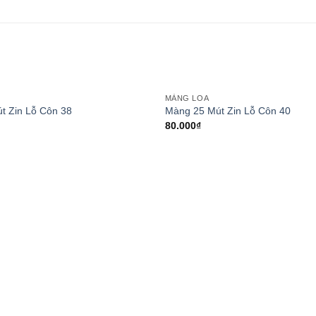
MÀNG LOA
Add to
t Zin Lỗ Côn 38
Màng 25 Mút Zin Lỗ Côn 40
wishlist
80.000
₫