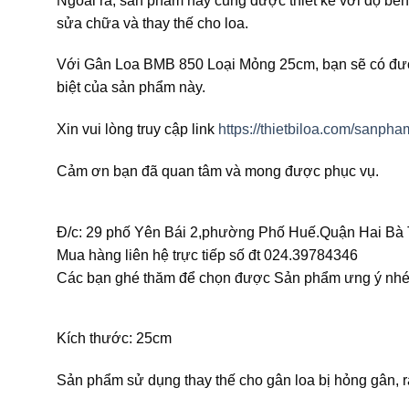
Ngoài ra, sản phẩm này cũng được thiết kế với độ bền c
sửa chữa và thay thế cho loa.
Với Gân Loa BMB 850 Loại Mỏng 25cm, bạn sẽ có được
biệt của sản phẩm này.
Xin vui lòng truy cập link
https://thietbiloa.com/sanp
Cảm ơn bạn đã quan tâm và mong được phục vụ.
Đ/c: 29 phố Yên Bái 2,phường Phố Huế.Quận Hai Bà 
Mua hàng liên hệ trực tiếp số đt 024.39784346
Các bạn ghé thăm để chọn được Sản phẩm ưng ý nhé
Kích thước: 25cm
Sản phẩm sử dụng thay thế cho gân loa bị hỏng gân, r