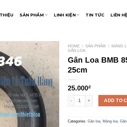
 THIỆU
SẢN PHẨM
LINH KIỆN
TIN TỨC
LIÊN H
HOME
/
SẢN PHẨM
/
MÀNG L
GÂN LOA
Gân Loa BMB 8
Add to
wishlist
25cm
25.000
₫
Gân Loa BMB 850 Loại Mỏng 2
ADD TO 
Categories:
Gân loa
,
Màng loa, Gân 