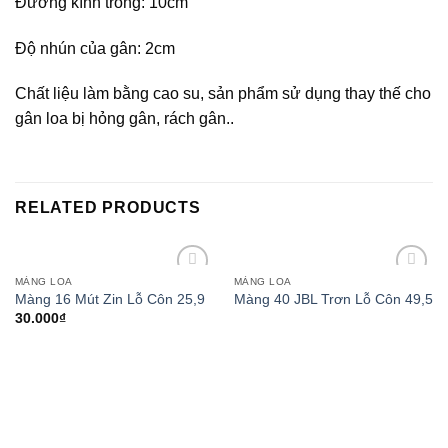
Đường kính trong: 10cm
Độ nhún của gân: 2cm
Chất liệu làm bằng cao su, sản phẩm sử dụng thay thế cho
gân loa bị hỏng gân, rách gân..
RELATED PRODUCTS
MÀNG LOA
MÀNG LOA
Add to
Add to
Màng 16 Mút Zin Lỗ Côn 25,9
Màng 40 JBL Trơn Lỗ Côn 49,5
wishlist
wishlist
30.000
₫