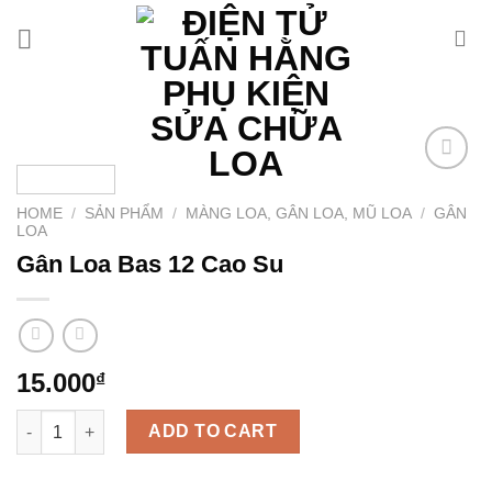
Chuyển
đến
nội
dung
Add to
wishlist
HOME
/
SẢN PHẨM
/
MÀNG LOA, GÂN LOA, MŨ LOA
/
GÂN
LOA
Gân Loa Bas 12 Cao Su
15.000
₫
Gân Loa Bas 12 Cao Su quantity
ADD TO CART