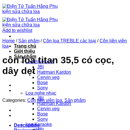
Chuyển
đến
nội
dung
Add to wishlist
Home
/
Sản phẩm
/
Côn loa TREBLE các loại
/
Côn liền viền
loa
Trang chủ
Giới thiệu
Sản phẩm
côn loa titan 35,5 có cọc,
Loa Bluetooth
JBl
dây dẹt
Hatrman Kardon
Cervin veg
Bose
Sony
Loa nghe nhạc
JBl
Categories:
Côn liền viền loa
,
Sản phẩm
Hatrman Kardon
Cervin veg
Bose
Sony
Loa Karaoke
Description
JBl