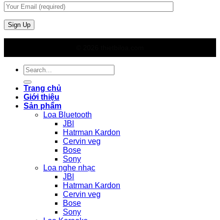
© 2026 thietbiloa.com
Search
for:
Trang chủ
Giới thiệu
Sản phẩm
Loa Bluetooth
JBl
Hatrman Kardon
Cervin veg
Bose
Sony
Loa nghe nhạc
JBl
Hatrman Kardon
Cervin veg
Bose
Sony