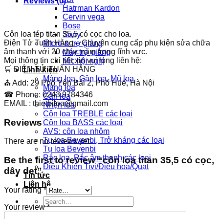
Reviews (0)
Hatrman Kardon
Cervin vega
Bose
Côn loa tép titan 35,5 có cọc cho loa.
Sony
Điện Tử Tuấn Hằng – Chuyên cung cấp phụ kiện sửa chữa
Micro & trợ giảng
âm thanh với 20 chục năm trong lĩnh vực.
Máy trợ giảng
Mọi thông tin chi tiết xin vui lòng liên hệ:
Mic hội nghị
🛒 ĐIỆN TỬ TUẤN HẰNG
Linh kiện
Màng loa, Gân loa, Mũ loa
⛪ Add: 29 Phố Yên Bái 2, Phố Huế, Hà Nội
Màng loa
☎ Phone: 0243.9784346
Gân loa
EMAIL : thietbiloa@gmail.com
Nhện loa
Côn loa TREBLE các loại
Reviews
Côn loa BASS các loại
AVS: côn loa nhôm
Tụ loa Bevenbi, Trở kháng các loại
There are no reviews yet.
Tụ loa Bevenbi
Rắc loa, Rắc âm thanh các loại
Be the first to review “côn loa titan 35,5 có cọc,
Điều Khiển Tivi/Điều hoà/Quạt
dây dẹt”
Tin tức
Liên hệ
Your rating
*
Search
Your review
*
for: