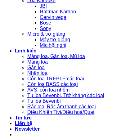
Loa Karaoke
JBl
Hatrman Kardon
Cervin vega
Bose
Sony
Micro & trợ giảng
Máy trợ giảng
Mic hội nghị
Linh kiện
Màng loa, Gân loa, Mũ loa
Màng loa
Gân loa
Nhện loa
Côn loa TREBLE các loại
Côn loa BASS các loại
AVS: côn loa nhôm
Tụ loa Bevenbi, Trở kháng các loại
Tụ loa Bevenbi
Rắc loa, Rắc âm thanh các loại
Điều Khiển Tivi/Điều hoà/Quạt
Tin tức
Liên hệ
Newsletter