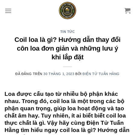
Chuyển
đến
nội
dung
TIN TỨC
Coil loa là gì? Hướng dẫn thay đổi
côn loa đơn giản và những lưu ý
khi lắp đặt
ĐÃ ĐĂNG TRÊN
30 THÁNG 1, 2023
BỞI
ĐIỆN TỬ TUẤN HẰNG
Loa được cấu tạo từ nhiều bộ phận khác
nhau. Trong đó, coil loa là một trong các bộ
phận quan trọng, giúp loa hoạt động và tạo
chất âm hay. Tuy nhiên, ít ai biết biết coil loa
thực chất là gì. Vậy hãy cùng Điện Tử Tuấn
Hằng tìm hiểu ngay coil loa là gì? Hướng dẫn