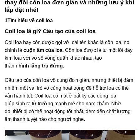
thay đổi côn loa đơn giản và những lưu ý khi
lắp đặt nhé!
1Tìm hiểu về coil loa
Coil loa là gì? Cấu tạo của coil loa
Coil loa hay còn được gọi với cái tên khác là côn loa, nó
chính là
cuộn âm của loa
. Côn loa được là từ một lõi dây
kim loại với vô số vòng quấn khác nhau, tạo
thành
hình
lăng trụ đứng
.
Cấu tạo của côn loa vô cùng đơn giản, nhưng thiết bị đảm
nhiệm một vai trò vô cùng hoạt trọng để hỗ trợ loa có thể
vận hành tốt. Coil loa có mặt ở bất kỳ các dòng loa,
giúp sinh ra từ trường mạnh mẽ cho nam châm. Nhờ
đó, thiết bị có thể hoạt động tốt nhất, đem đến chất lượng
âm thanh tuyệt hảo cho người nghe.