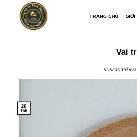
Chuyển
đến
TRANG CHỦ
GIỚI
nội
dung
Vai t
ĐÃ ĐĂNG TRÊN
28
28
Th8