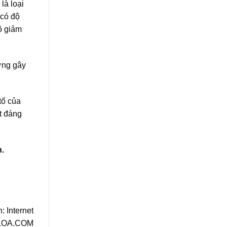
là loại
 có độ
ộ giảm
ởng gây
tố của
t đáng
.
: Internet
ILOA.COM