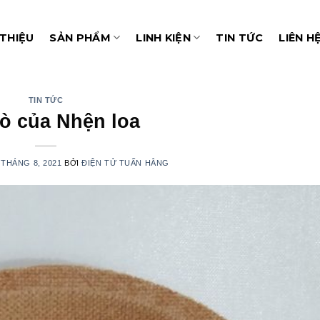
 THIỆU
SẢN PHẨM
LINH KIỆN
TIN TỨC
LIÊN H
TIN TỨC
rò của Nhện loa
 THÁNG 8, 2021
BỞI
ĐIỆN TỬ TUẤN HẰNG