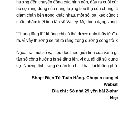
hưởng đến chuyển động của hình nón, đầu ra cuối cùng c
bỏ sự rung động của năng lượng tiêu thụ của chúng, tứ
giảm chấn bên trong khác nhau, một số loại keo cũng 
chấn nhằm triệt tiêu tần số Valley. Một hình dạng vòng 
“Thung lũng IF” không chỉ có thể được nhìn thấy từ đ
ra, vì vậy thường sẽ rất rõ ràng trong đường cong trở 
Ngoài ra, một số vật liệu dọc theo giới tính của vành gấ
tần số cộng hưởng fs sẽ tăng lên, ví dụ, tôi đã sử dụ
sợ. Nhưng tình trạng ở dàn loa hifi khác lại không phổ 
Shop: Điện Tử Tuấn Hằng- Chuyên cung cấp
Website
Địa chỉ : Số nhà 29 yên bái 2-p
Điệ