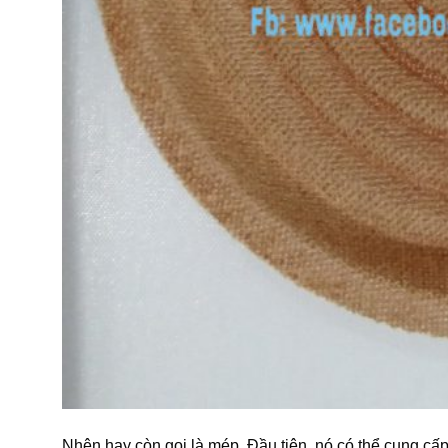
Nhện hay còn gọi là mép. Đầu tiên, nó có thể cung cấ