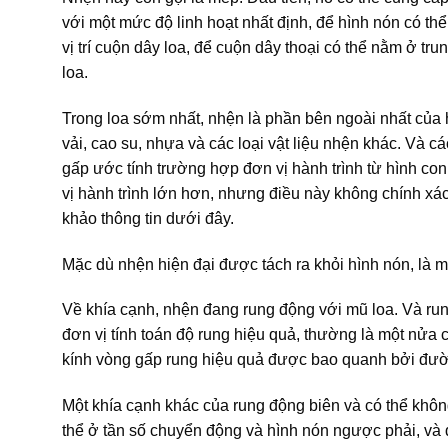
với một mức độ linh hoạt nhất định, để hình nón có thể 
vị trí cuộn dây loa, để cuộn dây thoại có thể nằm ở t
loa.
Trong loa sớm nhất, nhện là phần bên ngoài nhất của 
vải, cao su, nhựa và các loại vật liệu nhện khác. Và c
gấp ước tính trường hợp đơn vị hành trình từ hình c
vị hành trình lớn hơn, nhưng điều này không chính x
khảo thông tin dưới đây.
Mặc dù nhện hiện đại được tách ra khỏi hình nón, là 
Về khía cạnh, nhện đang rung động với mũ loa. Và ru
đơn vị tính toán độ rung hiệu quả, thường là một nửa 
kính vòng gấp rung hiệu quả được bao quanh bởi đườn
Một khía cạnh khác của rung động biên và có thể khô
thể ở tần số chuyển động và hình nón ngược phải, và 