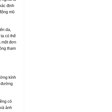
 xác định
n động mũ
đến da,
ta có thể
à một đơn
lòng tham
ường kính
y, đường
iêng có
 và ảnh