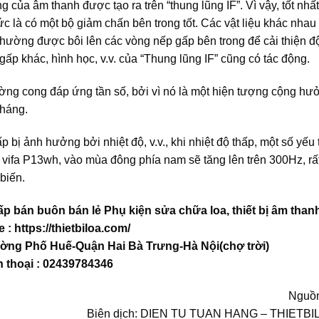
ủa âm thanh được tạo ra trên “thung lũng IF”. Vì vậy, tốt nhất 
c là có một bộ giảm chấn bên trong tốt. Các vật liệu khác nhau
thường được bôi lên các vòng nếp gấp bên trong để cải thiện đ
gấp khác, hình học, v.v. của “Thung lũng IF” cũng có tác động.
ường cong đáp ứng tần số, bởi vì nó là một hiện tượng cộng hư
kháng.
p bị ảnh hưởng bởi nhiệt độ, v.v., khi nhiệt độ thấp, một số yếu 
ng vifa P13wh, vào mùa đông phía nam sẽ tăng lên trên 300Hz, rấ
biến.
 bán buôn bán lẻ Phụ kiện sửa chữa loa, thiết bị âm thanh
 : https://thietbiloa.com/
hường Phố Huế-Quận Hai Bà Trưng-Hà Nội(chợ trời)
n thoại : 02439784346
Nguồn
Biên dịch: DIEN TU TUAN HANG – THIETB