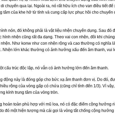
di chuyển qua lại. Ngoài ra, nó rất hữu ích cho van điều tiết để
rung tâm của khe hở từ tính và cung cấp lực phục hồi cho chuyể
hình nón, đó không phải là vật liệu nhện chuyên dụng. Sau đó 
ác hình nhện cũng rất đa dạng. Theo vai con nhện, đôi khi chúng 
on nhện. Như konw như con nhện rộng và cao thường có nghĩa l
ác. Nhện lớn khác thường có ảnh hưởng xấu đến âm thanh, vui 
một cấu trúc độc lập, nó vẫn có ảnh hưởng lớn đến âm thanh.
ng động này là đóng góp cho bức xạ âm thanh đơn vị. Do đó, đ
chiều rộng của vòng gấp có chứa (cũng chỉ tính đến 1/3). Vì vậ
g kính trung tâm của vòng tròn.
ng hoàn toàn phù hợp với mũ loa, nó có đặc điểm cộng hưởng r
do đó một hiện tượng mà cái gọi là vòng tắt chống cộng hưởng