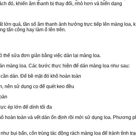
rách đó, khiến âm thanh bị thay đổi, nhỏ hơn và biến dạng
lớn quá, tần số âm thanh ảnh hưởng trực tiếp lên màng loa, khi
ng tấn công hay làm ổ lên trên.
có thể sửa đơn giản bằng việc dán lại màng loa.
 dán màng loa. Các bước thực hiện để dán màng loa như sau:
 cần dán. Để bề mặt đó khô hoàn toàn
, nên sử dụng cọ để quét keo đều
toàn
ực ép lớn để dính tối đa
 khô hoàn toàn và vết dán ổn định rồi mới sử dụng loa. Phương 
 như bụi bẩn, côn trùng tác động rách màng loa để tránh tình trạ