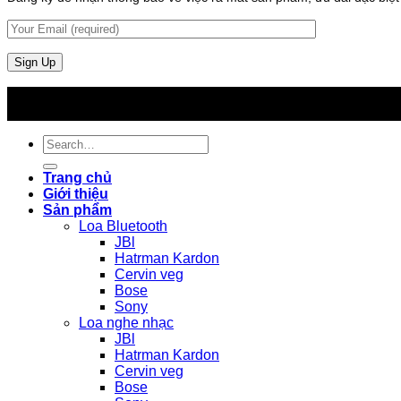
Search
for:
Trang chủ
Giới thiệu
Sản phẩm
Loa Bluetooth
JBl
Hatrman Kardon
Cervin veg
Bose
Sony
Loa nghe nhạc
JBl
Hatrman Kardon
Cervin veg
Bose