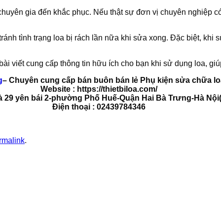
huyên gia đến khắc phục. Nếu thật sự đơn vị chuyên nghiệp có 
ránh tình trạng loa bị rách lần nữa khi sửa xong. Đặc biệt, kh
i viết cung cấp thông tin hữu ích cho bạn khi sử dụng loa, giú
g
– Chuyên cung cấp bán buôn bán lẻ Phụ kiện sửa chữa loa,
Website : https://thietbiloa.com/
hà 29 yên bái 2-phường Phố Huế-Quận Hai Bà Trưng-Hà Nội(
Điện thoại : 02439784346
rmalink
.