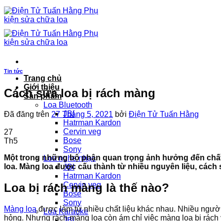
Chuyển
đến
nội
dung
Tin tức
Trang chủ
Giới thiệu
Cách sửa loa bị rách màng
Sản phẩm
Loa Bluetooth
JBl
Đã đăng trên
27 Tháng 5, 2021
bởi
Điện Tử Tuấn Hằng
Hatrman Kardon
Cervin veg
27
Bose
Th5
Sony
Một trong những bộ phận quan trọng ảnh hưởng đến chất lư
Loa nghe nhạc
loa. Màng loa được cấu thành từ nhiều nguyên liệu, cách 
JBl
Hatrman Kardon
Cervin veg
Loa bị rách màng là thế nào?
Bose
Sony
Màng loa
được làm từ nhiều chất liệu khác nhau. Nhiều người 
Loa Karaoke
hỏng. Nhưng rách màng loa còn ám chỉ việc màng loa bị rách v
JBl