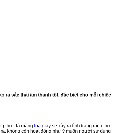
ra sắc thái âm thanh tốt, đặc biệt cho mỗi chiếc
úng thực là màng
loa
giấy sẽ xảy ra tình trạng rách, hư
ách ra, không còn hoạt động như ý muốn người sử dụng