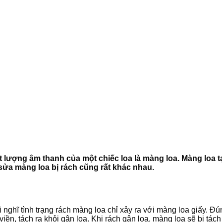
ợng âm thanh của một chiếc loa là màng loa. Màng loa tạo 
sửa màng loa bị rách cũng rất khác nhau.
nghĩ tình trạng rách màng loa chỉ xảy ra với màng loa giấy. Đ
iền, tách ra khỏi gân loa. Khi rách gân loa, màng loa sẽ bị t