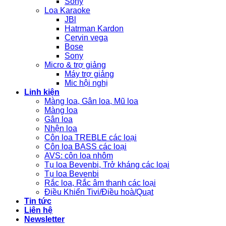
Sony
Loa Karaoke
JBl
Hatrman Kardon
Cervin vega
Bose
Sony
Micro & trợ giảng
Máy trợ giảng
Mic hội nghị
Linh kiện
Màng loa, Gân loa, Mũ loa
Màng loa
Gân loa
Nhện loa
Côn loa TREBLE các loại
Côn loa BASS các loại
AVS: côn loa nhôm
Tụ loa Bevenbi, Trở kháng các loại
Tụ loa Bevenbi
Rắc loa, Rắc âm thanh các loại
Điều Khiển Tivi/Điều hoà/Quạt
Tin tức
Liên hệ
Newsletter