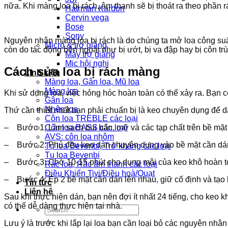
nữa. Khi màng loa bị rách, âm thanh sẽ bị thoát ra theo phần 
Hatrman Kardon
Cervin vega
Bose
Sony
Nguyên nhân màng loa bị rách là do chúng ta mở loa công suất 
Micro & trợ giảng
còn do tác động bên ngoài như bị ướt, bị va đập hay bị côn trù
Máy trợ giảng
Mic hội nghị
Cách sửa loa bị rách màng
Linh kiện
Màng loa, Gân loa, Mũ loa
Màng loa
Khi sử dụng loa, việc hỏng hóc hoàn toàn có thể xảy ra. Bạn 
Gân loa
Nhện loa
Thứ cần thiết nhất bạn phải chuẩn bị là keo chuyên dụng để
Côn loa TREBLE các loại
Côn loa BASS các loại
– Bước 1: Làm sạch bụi bẩn, mỡ và các tạp chất trên bề mặt
AVS: côn loa nhôm
– Bước 2: Phủ đều keo dán chuyên dụng vào bề mặt cần dán
Tụ loa Bevenbi, Trở kháng các loại
Tụ loa Bevenbi
– Bước 3: Chờ 10-15 phút cho dung môi của keo khô hoàn 
Rắc loa, Rắc âm thanh các loại
Điều Khiển Tivi/Điều hoà/Quạt
– Bước 4: Ép 2 bề mặt cần dán lên nhau, giữ cố định và tạo l
Tin tức
Liên hệ
Sau khi thực hiện dán, bạn nên đợi ít nhất 24 tiếng, cho keo
có thể dễ dàng thực hiện tại nhà.
Search
for:
Lưu ý là trước khi lắp lại loa bạn cần loại bỏ các nguyên nhân