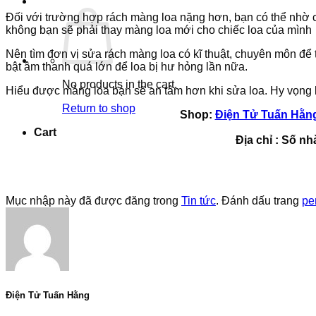
Đối với trường hợp rách màng loa nặng hơn, bạn có thể nhờ c
không bạn sẽ phải thay màng loa mới cho chiếc loa của mình
Nên tìm đơn vị sửa rách màng loa có kĩ thuật, chuyên môn để t
bật âm thanh quá lớn để loa bị hư hỏng lần nữa.
No products in the cart.
Hiểu được màng loa bạn sẽ an tâm hơn khi sửa loa. Hy vọng bà
Return to shop
Shop:
Điện Tử Tuấn Hằn
Cart
Địa chỉ : Số n
Mục nhập này đã được đăng trong
Tin tức
. Đánh dấu trang
pe
Điện Tử Tuấn Hằng