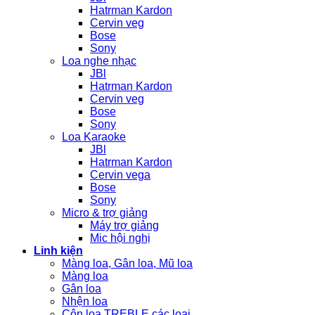
Hatrman Kardon
Cervin veg
Bose
Sony
Loa nghe nhạc
JBl
Hatrman Kardon
Cervin veg
Bose
Sony
Loa Karaoke
JBl
Hatrman Kardon
Cervin vega
Bose
Sony
Micro & trợ giảng
Máy trợ giảng
Mic hội nghị
Linh kiện
Màng loa, Gân loa, Mũ loa
Màng loa
Gân loa
Nhện loa
Côn loa TREBLE các loại