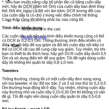
*: Nếu bạn muốn nâng cấp bộ phân tần cũ bằng cuộn dây
mới, hãy đo DCR (điện trở Ôm) của cuộn dây bạn định thay
thế. Đôi khi, ngay cả đối với âm trầm, DCR tương đối cao
của cuộn dây là có chủ ý trong việc điều chỉnh hệ thống.
Càng thấp càng tốt không phải lúc nào cũng tốt.
Trình điều khiển trung
No products in the cart.
Các cuộn dây nối tiếp với trình điều khiển trung cũng có thể
Return to shop
có DCR từ 0,2-0,5 Ôm. Thông thường, trình điều khiển có
điện trở nối tiếp để suy giảm và đôi khi cuộn dây nối tiếp có
Cart
thể có DCR rất cao để cung cấp suy giảm. Tuy nhiên, trừ khi
bạn có thiết bị đo thích hợp, hãy giữ DCR cuộn dây dưới 0,5
Ôm và sử dụng điện trở để suy giảm. Tôi đề nghị dùng cuộn
dây lõi không khí quấn từ dây 0,8-1,0 mm.
Tweeters
Thông thường, chúng tôi có một cuộn dây đơn song song
với loa tweeter, ví dụ: Bộ lọc bậc 2 và 3 và mọi thứ từ 0,2-0,5
Ôm thường hoạt động tốt ở đây. Tuy nhiên, những cuộn dây
này thường nhỏ và cuộn dây 0,15-0,30 Ôm thì không có vấn
đề gì. Tôi đề nghị nên dùng cuộn dây quấn từ dây 0,5-0,8
mm.