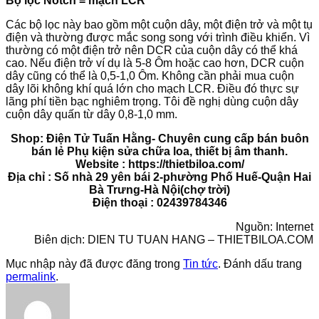
Bộ lọc Notch = mạch LCR
Các bộ lọc này bao gồm một cuộn dây, một điện trở và một tụ
điện và thường được mắc song song với trình điều khiển. Vì
thường có một điện trở nên DCR của cuộn dây có thể khá
cao. Nếu điện trở ví dụ là 5-8 Ôm hoặc cao hơn, DCR cuộn
dây cũng có thể là 0,5-1,0 Ôm. Không cần phải mua cuộn
dây lõi không khí quá lớn cho mạch LCR. Điều đó thực sự
lãng phí tiền bạc nghiêm trọng. Tôi đề nghị dùng cuộn dây
cuộn dây quấn từ dây 0,8-1,0 mm.
Shop: Điện Tử Tuấn Hằng- Chuyên cung cấp bán buôn
bán lẻ Phụ kiện sửa chữa loa, thiết bị âm thanh.
Website : https://thietbiloa.com/
Địa chỉ : Số nhà 29 yên bái 2-phường Phố Huế-Quận Hai
Bà Trưng-Hà Nội(chợ trời)
Điện thoại : 02439784346
Nguồn: Internet
Biên dịch: DIEN TU TUAN HANG – THIETBILOA.COM
Mục nhập này đã được đăng trong
Tin tức
. Đánh dấu trang
permalink
.