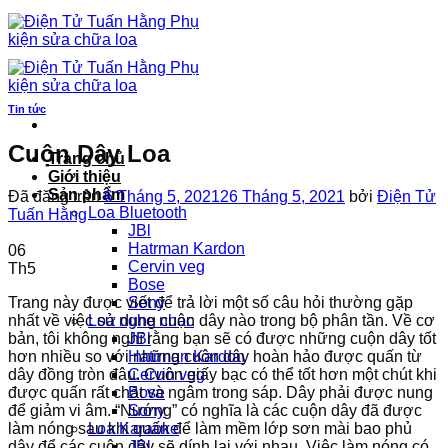
Chuyển
đến
nội
dung
Tin tức
Cuộn Dây Loa
Trang chủ
Giới thiệu
Sản phẩm
Đã đăng trên
6 Tháng 5, 2021
26 Tháng 5, 2021
bởi
Điện Tử
Loa Bluetooth
Tuấn Hằng
JBl
Hatrman Kardon
06
Cervin veg
Th5
Bose
Trang này được viết để trả lời một số câu hỏi thường gặp
Sony
nhất về việc sử dụng cuộn dây nào trong bộ phân tần. Về cơ
Loa nghe nhạc
bản, tôi không nghĩ rằng bạn sẽ có được những cuộn dây tốt
JBl
hơn nhiều so với những cuộn dây hoàn hảo được quấn từ
Hatrman Kardon
dây đồng tròn đâu. Cuộn giấy bạc có thể tốt hơn một chút khi
Cervin veg
được quấn rất chặt và ngâm trong sáp. Dây phải được nung
Bose
để giảm vi âm. “Nướng” có nghĩa là các cuộn dây đã được
Sony
làm nóng sau khi quấn để làm mềm lớp sơn mài bao phủ
Loa Karaoke
dây để các cuộn dây sẽ dính lại với nhau. Việc làm nóng có
JBl