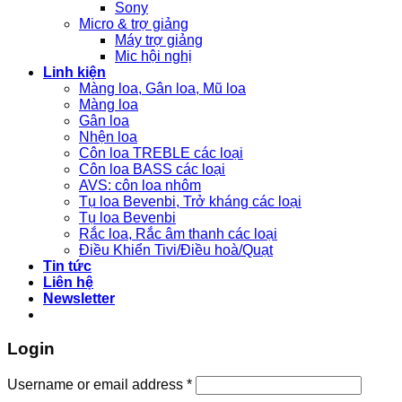
Sony
Micro & trợ giảng
Máy trợ giảng
Mic hội nghị
Linh kiện
Màng loa, Gân loa, Mũ loa
Màng loa
Gân loa
Nhện loa
Côn loa TREBLE các loại
Côn loa BASS các loại
AVS: côn loa nhôm
Tụ loa Bevenbi, Trở kháng các loại
Tụ loa Bevenbi
Rắc loa, Rắc âm thanh các loại
Điều Khiển Tivi/Điều hoà/Quạt
Tin tức
Liên hệ
Newsletter
Login
Username or email address
*