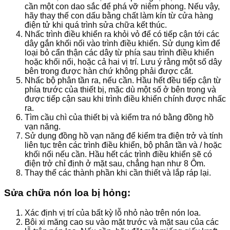
cần một con dao sắc để phá vỡ niêm phong. Nếu vậy,
hãy thay thế con dấu bằng chất làm kín từ cửa hàng
điện tử khi quá trình sửa chữa kết thúc.
Nhấc trình điều khiển ra khỏi vỏ để có tiếp cận tới các
dây gắn khối nối vào trình điều khiển. Sử dụng kìm để
loại bỏ cẩn thận các dây từ phía sau trình điều khiển
hoặc khối nối, hoặc cả hai vị trí. Lưu ý rằng một số dây
bên trong được hàn chứ không phải được cắt.
Nhấc bộ phân tần ra, nếu cần. Hầu hết đều tiếp cận từ
phía trước của thiết bị, mặc dù một số ở bên trong và
được tiếp cận sau khi trình điều khiển chính được nhấc
ra.
Tìm cầu chì của thiết bị và kiểm tra nó bằng đồng hồ
vạn năng.
Sử dụng đồng hồ vạn năng để kiểm tra điện trở và tính
liên tục trên các trình điều khiển, bộ phân tần và / hoặc
khối nối nếu cần. Hầu hết các trình điều khiển sẽ có
điện trở chỉ định ở mặt sau, chẳng hạn như 8 Ôm.
Thay thế các thành phần khi cần thiết và lắp ráp lại.
Sửa chữa nón loa bị hỏng:
Xác định vị trí của bất kỳ lỗ nhỏ nào trên nón loa.
Bôi xi măng cao su vào mặt trước và mặt sau của các