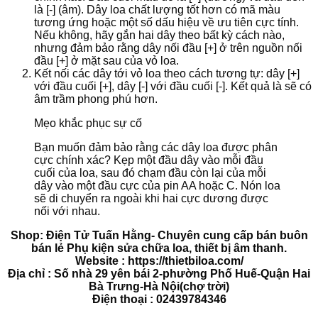
là [-] (âm).
Dây loa chất lượng tốt hơn có mã màu
tương ứng hoặc một số dấu hiệu về ưu tiên cực tính.
Nếu không, hãy gắn hai dây theo bất kỳ cách nào,
nhưng đảm bảo rằng dây nối đầu [+] ở trên nguồn nối
đầu [+] ở mặt sau của vỏ loa.
Kết nối các dây tới vỏ loa theo cách tương tự: dây [+]
với đầu cuối [+], dây [-] với đầu cuối [-].
Kết quả là sẽ có
âm trầm phong phú hơn.
Mẹo khắc phục sự cố
Bạn muốn đảm bảo rằng các dây loa được phân
cực chính xác?
Kẹp một đầu dây vào mỗi đầu
cuối của loa, sau đó chạm đầu còn lại của mỗi
dây vào một đầu cực của pin AA hoặc C.
Nón loa
sẽ di chuyển ra ngoài khi hai cực dương được
nối với nhau.
Shop: Điện Tử Tuấn Hằng- Chuyên cung cấp bán buôn
bán lẻ Phụ kiện sửa chữa loa, thiết bị âm thanh.
Website : https://thietbiloa.com/
Địa chỉ : Số nhà 29 yên bái 2-phường Phố Huế-Quận Hai
Bà Trưng-Hà Nội(chợ trời)
Điện thoại : 02439784346