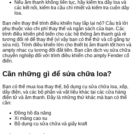
Nếu âm thanh không liên tục, hãy kiểm tra dây loa và
các kết nối, kiểm tra cầu chì nhiệt và kiểm tra cuộn dây
loa.
Bạn nên thay thế trình điều khiển hay lắp lại nó?
Câu trả lời
phụ thuộc vào chi phí thay thế và ngân sách của bạn.
Các
trình điều khiển phổ biến cho các hệ thống âm thanh giá rẻ
tương đối rẻ để thay thế (vì vậy bạn có thể thử và cố gắng tự
sửa nó).
Trình điều khiển lớn cho thiết bị âm thanh tốt hơn và
amply nhạc cụ tương đối đắt tiền.
Bạn cần
dịch vụ sửa chữa
chuyên nghiệp đối với trình điều khiển cho amply Fender cổ
điển.
Cần những gì để sửa chữa loa?
Bạn có thể mua loa thay thế, bộ dụng cụ sửa chữa loa, xốp,
dây điện, và các bộ phận và vật liệu khác tại các cửa hàng
điện tử và âm thanh.
Đây là những thứ khác mà bạn có thể
cần:
Đồng hồ đa năng
Xi măng cao su
Bộ dụng cụ sửa chữa và giấy kraft