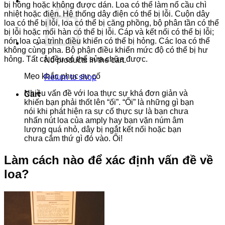
bị hỏng hoặc không được dán. Loa có thể làm nổ cầu chì
nhiệt hoặc điện. Hệ thống dây điện có thể bị lỗi. Cuộn dây
loa có thể bị lỗi, loa có thể bị căng phồng, bộ phân tần có thể
bị lỗi hoặc mối hàn có thể bị lỗi. Cáp và kết nối có thể bị lỗi;
nón loa của trình điều khiển có thể bị hỏng. Các loa có thể
không cùng pha. Bộ phận điều khiển mức độ có thể bị hư
hỏng. Tất cả đều có thể sửa chữa được.
No products in the cart.
Mẹo khắc phục sự cố
Return to shop
Nhiều vấn đề với loa thực sự khá đơn giản và
Cart
khiến bạn phải thốt lên “ối”.
“Ối” là những gì bạn
nói khi phát hiện ra sự cố thực sự là bạn chưa
nhấn nút loa của amply hay bạn vặn núm âm
lượng quá nhỏ, dây bị ngắt kết nối hoặc bạn
chưa cắm thứ gì đó vào. Ối!
Làm cách nào để xác định vấn đề về
loa?