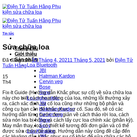
Chuyển
đến
nội
dung
Tin tức
Sửa chữa loa
Trang chủ
Giới thiệu
Sản phẩm
Đã đăng trên
15 Tháng 4, 2021
1 Tháng 5, 2021
bởi
Điện Tử
Loa Bluetooth
Tuấn Hằng
JBl
Hatrman Kardon
15
Cervin veg
Th4
Bose
Fix-It Guide (Hướng dẫn Khắc phục sự cố) về sửa chữa loa
Sony
này cho biết cách hoạt động của loa, những lỗi thường xảy
Loa nghe nhạc
ra, cách xác định sự cố loa cũng như những bộ phận và
JBl
công cụ bạn cần để khắc phục sự cố. Sau đó, sẽ có các
Hatrman Kardon
hướng dẫn từng bước đơn giản về cách tháo rời loa, cách
Cervin veg
sửa nón loa bị hỏng và cách lấy cực loa chính xác (phân kỳ).
Bose
May mắn thay, loa có thiết kế tương đối đơn giản và có thể
Sony
được sửa chữa dễ dàng. Hướng dẫn này cũng đề cập đến
Loa Karaoke
các Hướng dẫn Khắc phục sự cố khác để sửa chữa các bộ
JBl