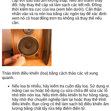
cáp với đầu vào âm lượng thấp.
Nếu âm thanh thay
đổi, hãy thay thế cáp và làm sạch các kết nối.
Đồng
thời kiểm tra cực của loa (xem bên dưới).
Cẩn thận
nhấn vào và ra nón loa bằng các ngón tay để xác định
xem nó có hoạt động trơn tru không và thay thế nếu
cần.
Tháo trình điều khiển (loa) bằng cách tháo các vít xung
quanh.
Nếu loa bị nhiễu, hãy kiểm tra cuộn dây loa.
Sử dụng xi
măng cao su hoặc bộ dụng cụ sửa chữa để sửa các lỗ
nhỏ trên nón loa.
Nếu trình điều khiển bị hư hỏng nặng,
hãy nhờ thợ chuyên nghiệp làm lại hoặc thay thế trình
điều khiển.
Bạn cũng có thể làm sạch bộ điều khiển âm
lượng bằng chất tẩy rửa tiếp điểm điện tử.