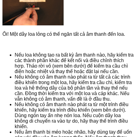
Ối!
Một dây loa lỏng có thể ngăn tất cả âm thanh đến loa.
Nếu loa không tạo ra bất kỳ âm thanh nào, hãy kiểm tra
các thành phần khác để kết nối và điều chỉnh thích
hợp.
Tháo rời vỏ (xem bên dưới) để kiểm tra cầu chì
điện hoặc nhiệt và thay thế hoặc đặt lại nếu cần.
Nếu không có âm thanh nào phát ra từ tất cả các trình
điều khiển trong một loa, hãy kiểm tra cầu chì, kiểm tra
loa và hệ thống dây của bộ phân tần và thay thế nếu
cần.
Đồng thời kiểm tra với một loa và cáp khác.
Nếu
vẫn không có âm thanh, vấn đề là ở đầu thu.
Nếu không có âm thanh nào phát ra từ một trình điều
khiển, hãy kiểm tra trình điều khiển (xem bên dưới).
D
ùng ngón tay ấn nhẹ nón loa.
Nếu cuộn dây loa
không di chuyển ra vào tự do, hãy thay thế trình điều
khiển.
Nếu âm thanh bị méo hoặc nhão, hãy dùng tay để uốn