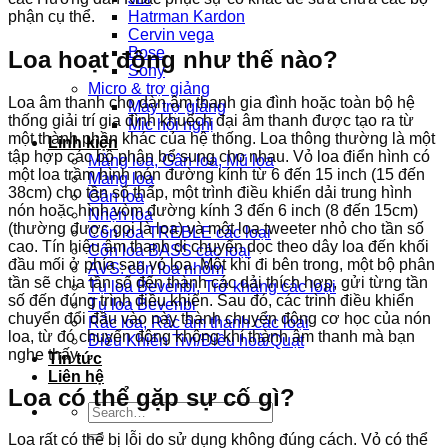
phận cụ thể.
Hatrman Kardon
Cervin vega
Bose
Loa hoạt động như thế nào?
Sony
Micro & trợ giảng
Loa âm thanh cho dàn âm thanh gia đình hoặc toàn bộ hệ
Máy trợ giảng
thống giải trí gia đình khuếch đại âm thanh được tạo ra từ
Mic hội nghị
một thành phần khác của hệ thống. Loa thông thường là một
Linh kiện
tập hợp các bộ phận bổ sung cho nhau. Vỏ loa điển hình có
Màng loa, Gân loa, Mũ loa
một loa trầm hình nón đường kính từ 6 đến 15 inch (15 đến
Màng loa
38cm) cho tần số thấp, một trình điều khiển dải trung hình
Gân loa
nón hoặc hình vòm đường kính 3 đến 6 inch (8 đến 15cm)
Nhện loa
(thường được gọi là loa) và một loa tweeter nhỏ cho tần số
Côn loa TREBLE các loại
cao. Tín hiệu âm thanh di chuyển dọc theo dây loa đến khối
Côn loa BASS các loại
đầu mối ở phía sau vỏ loa. Một khi đi bên trong, một bộ phân
AVS: côn loa nhôm
tần sẽ chia tần số đến thành các dải thích hợp, gửi từng tần
Tụ loa Bevenbi, Trở kháng các loại
số đến đúng trình điều khiển. Sau đó, các trình điều khiển
Tụ loa Bevenbi
chuyển đổi đầu vào này thành chuyển động cơ học của nón
Rắc loa, Rắc âm thanh các loại
loa, từ đó chuyển động không khí thành âm thanh mà bạn
Điều Khiển Tivi/Điều hoà/Quạt
nghe thấy.
Tin tức
Liên hệ
Loa có thể gặp sự cố gì?
Search
for:
Loa rất có thể bị lỗi do sử dụng không đúng cách. Vỏ có thể