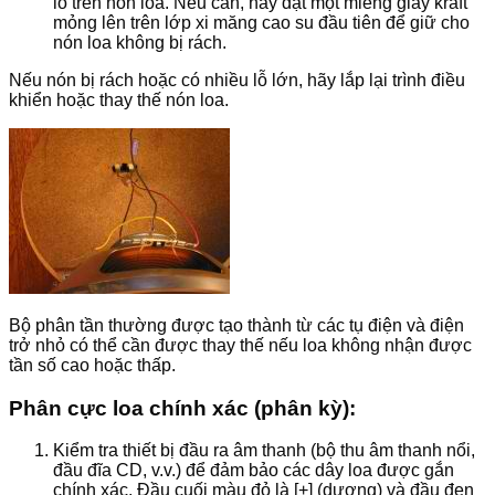
lỗ trên nón loa. Nếu cần, hãy đặt một miếng giấy kraft
mỏng lên trên lớp xi măng cao su đầu tiên để giữ cho
nón loa không bị rách.
Nếu nón bị rách hoặc có nhiều lỗ lớn, hãy lắp lại trình điều
khiển hoặc thay thế nón loa.
Bộ phân tần thường được tạo thành từ các tụ điện và điện
trở nhỏ có thể cần được thay thế nếu loa không nhận được
tần số cao hoặc thấp.
Phân cực loa chính xác (phân kỳ):
Kiểm tra thiết bị đầu ra âm thanh (bộ thu âm thanh nổi,
đầu đĩa CD, v.v.) để đảm bảo các dây loa được gắn
chính xác.
Đầu cuối màu đỏ là [+] (dương) và đầu đen