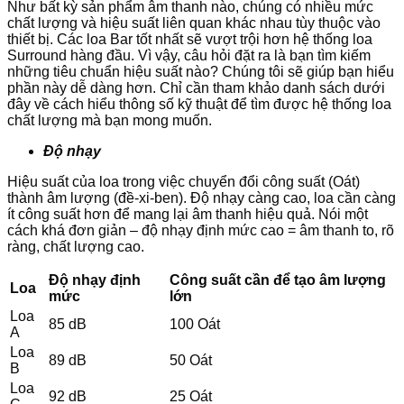
Như bất kỳ sản phẩm âm thanh nào, chúng có nhiều mức
chất lượng và hiệu suất liên quan khác nhau tùy thuộc vào
thiết bị. Các loa Bar tốt nhất sẽ vượt trội hơn hệ thống loa
Surround hàng đầu. Vì vậy, câu hỏi đặt ra là bạn tìm kiếm
những tiêu chuẩn hiệu suất nào? Chúng tôi sẽ giúp bạn hiểu
phần này dễ dàng hơn. Chỉ cần tham khảo danh sách dưới
đây về cách hiểu thông số kỹ thuật để tìm được hệ thống loa
chất lượng mà bạn mong muốn.
Độ nhạy
Hiệu suất của loa trong việc chuyển đổi công suất (Oát)
thành âm lượng (đề-xi-ben). Độ nhạy càng cao, loa cần càng
ít công suất hơn để mang lại âm thanh hiệu quả. Nói một
cách khá đơn giản – độ nhạy định mức cao = âm thanh to, rõ
ràng, chất lượng cao.
Độ nhạy định
Công suất cần để tạo âm lượng
Loa
mức
lớn
Loa
85 dB
100 Oát
A
Loa
89 dB
50 Oát
B
Loa
92 dB
25 Oát