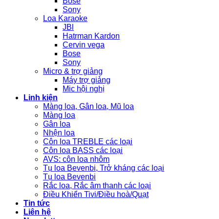
Bose
Sony
Loa Karaoke
JBl
Hatrman Kardon
Cervin vega
Bose
Sony
Micro & trợ giảng
Máy trợ giảng
Mic hội nghị
Linh kiện
Màng loa, Gân loa, Mũ loa
Màng loa
Gân loa
Nhện loa
Côn loa TREBLE các loại
Côn loa BASS các loại
AVS: côn loa nhôm
Tụ loa Bevenbi, Trở kháng các loại
Tụ loa Bevenbi
Rắc loa, Rắc âm thanh các loại
Điều Khiển Tivi/Điều hoà/Quạt
Tin tức
Liên hệ