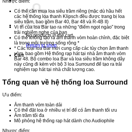
Nhược điểm:
Có thể cần mua loa siêu trầm riêng (mặc dù hầu hết
các hệ thống loa thanh Klipsch đều được trang bị loa
siêu trầm, bao gồm Bar 40, Bar 48 và R-4B II)
Vị trí của loa Bar tạo ra những “điểm ngọt ngào” trong
trải nghiệm nghe của bạn
No products in the cart.
Có thể không tạo ra âm thanh vòm hoàn chỉnh, đặc biệt
là trong môi trường sống rộng
*
Return to shop
*
Các loại loa Bar mới cung cấp các tùy chọn âm thanh
vòm, bao gồm Hệ thống rạp hát tại nhà âm thanh vòm
Cart
Bar 48. Bộ combo loa Bar và loa siêu trầm không dây
này cũng đi kèm với bộ 3 loa Surround để tạo ra trải
nghiệm rạp hát tại nhà chất lượng cao.
Tổng quan về hệ thống loa Surround
Ưu điểm:
Âm thanh vòm toàn dải
Có thể đặt loa ở nhiều vị trí để có âm thanh tối ưu
Âm trầm tối đa
Mô phỏng hệ thống rạp hát dành cho Audiophile
Nhược điểm: