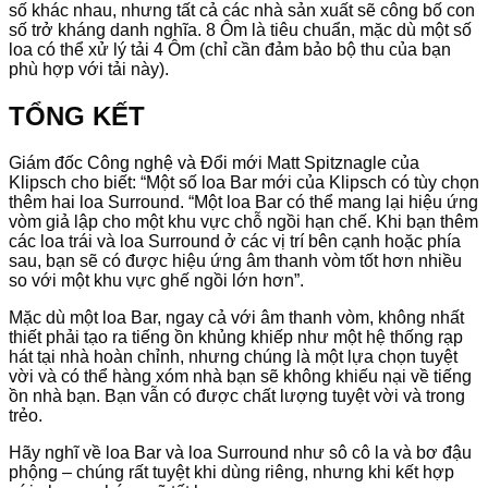
số khác nhau, nhưng tất cả các nhà sản xuất sẽ công bố con
số trở kháng danh nghĩa. 8 Ôm là tiêu chuẩn, mặc dù một số
loa có thể xử lý tải 4 Ôm (chỉ cần đảm bảo bộ thu của bạn
phù hợp với tải này).
TỔNG KẾT
Giám đốc Công nghệ và Đổi mới Matt Spitznagle của
Klipsch cho biết: “Một số loa Bar mới của Klipsch có tùy chọn
thêm hai loa Surround. “Một loa Bar có thể mang lại hiệu ứng
vòm giả lập cho một khu vực chỗ ngồi hạn chế. Khi bạn thêm
các loa trái và loa Surround ở các vị trí bên cạnh hoặc phía
sau, bạn sẽ có được hiệu ứng âm thanh vòm tốt hơn nhiều
so với một khu vực ghế ngồi lớn hơn”.
Mặc dù một loa Bar, ngay cả với âm thanh vòm, không nhất
thiết phải tạo ra tiếng ồn khủng khiếp như một hệ thống rạp
hát tại nhà hoàn chỉnh, nhưng chúng là một lựa chọn tuyệt
vời và có thể hàng xóm nhà bạn sẽ không khiếu nại về tiếng
ồn nhà bạn. Bạn vẫn có được chất lượng tuyệt vời và trong
trẻo.
Hãy nghĩ về loa Bar và loa Surround như sô cô la và bơ đậu
phộng – chúng rất tuyệt khi dùng riêng, nhưng khi kết hợp