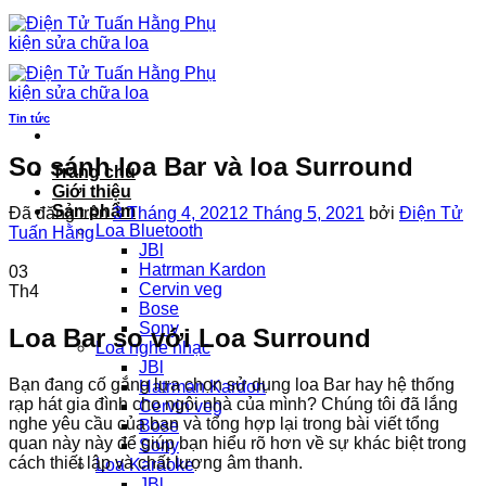
Chuyển
đến
nội
dung
Tin tức
So sánh loa Bar và loa Surround
Trang chủ
Giới thiệu
Sản phẩm
Đã đăng trên
3 Tháng 4, 2021
2 Tháng 5, 2021
bởi
Điện Tử
Loa Bluetooth
Tuấn Hằng
JBl
Hatrman Kardon
03
Cervin veg
Th4
Bose
Sony
Loa Bar so với Loa Surround
Loa nghe nhạc
JBl
Bạn đang cố gắng lựa chọn sử dụng loa Bar hay hệ thống
Hatrman Kardon
rạp hát gia đình cho ngôi nhà của mình? Chúng tôi đã lắng
Cervin veg
nghe yêu cầu của bạn và tổng hợp lại trong bài viết tổng
Bose
quan này này để giúp bạn hiểu rõ hơn về sự khác biệt trong
Sony
cách thiết lập và chất lượng âm thanh.
Loa Karaoke
JBl