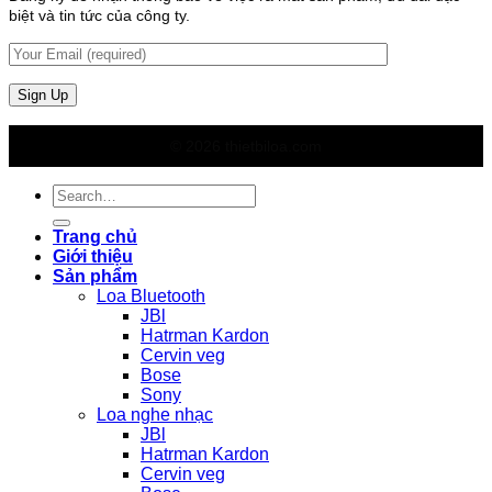
biệt và tin tức của công ty.
© 2026 thietbiloa.com
Search
for:
Trang chủ
Giới thiệu
Sản phẩm
Loa Bluetooth
JBl
Hatrman Kardon
Cervin veg
Bose
Sony
Loa nghe nhạc
JBl
Hatrman Kardon
Cervin veg