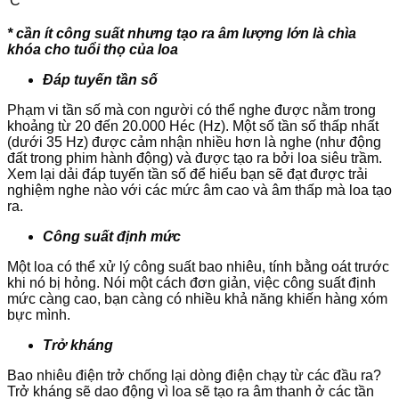
C
* cần
ít công suất nhưng tạo ra âm lượng lớn là chìa
khóa cho tuổi thọ của loa
Đáp tuyến tần số
Phạm vi tần số mà con người có thể nghe được nằm trong
khoảng từ 20 đến 20.000 Héc (Hz). Một số tần số thấp nhất
(dưới 35 Hz) được cảm nhận nhiều hơn là nghe (như động
đất trong phim hành động) và được tạo ra bởi loa siêu trầm.
Xem lại dải đáp tuyến tần số để hiểu bạn sẽ đạt được trải
nghiệm nghe nào với các mức âm cao và âm thấp mà loa tạo
ra.
Công suất định mức
Một loa có thể xử lý công suất bao nhiêu, tính bằng oát trước
khi nó bị hỏng. Nói một cách đơn giản, việc công suất định
mức càng cao, bạn càng có nhiều khả năng khiến hàng xóm
bực mình.
Trở
kháng
Bao nhiêu điện trở chống lại dòng điện chạy từ các đầu ra?
Trở kháng sẽ dao động vì loa sẽ tạo ra âm thanh ở các tần