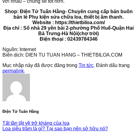
với nhau – chúng sẽ tốt hơn.
Shop: Điện Tử Tuấn Hằng- Chuyên cung cấp bán buôn
bán lẻ Phụ kiện sửa chữa loa, thiết bị âm thanh.
Website : https://thietbiloa.com/
Địa chỉ : Số nhà 29 yên bái 2-phường Phố Huế-Quận Hai
Bà Trưng-Hà Nội(chợ trời)
Điện thoại : 02439784346
Nguồn: Internet
Biên dịch: DIEN TU TUAN HANG – THIETBILOA.COM
Mục nhập này đã được đăng trong
Tin tức
. Đánh dấu trang
permalink
.
Điện Tử Tuấn Hằng
Tất tần tật về trở kháng của loa
Loa siêu trầm là gì? Tại sao bạn nên sở hữu nó?