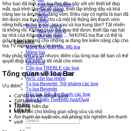
Như bạn đã biết, các loa Bar đều gây sốt với thiết kế đẹp
Hatrman Kardon
mắt, quá trình lắp đặt dễ dàng, thiết lập không dây và khả
Cervin vega
năng tạo ra âm thanh dạng vòm. Điều này có nghĩa là bạn đã
Bose
tìm được loa thay thế cho cả một hệ thống âm thanh vòm
Sony
riêng biệt với loa trước, loa sau và loa trung tâm? Tất nhiên
Micro & trợ giảng
là không rồi. Không gì có thể thay thế được thiết lập rạp hát
Máy trợ giảng
tại nhà của Klipsch toàn diện … NHƯNG loa Bar có thể là
Mic hội nghị
giải pháp lý tưởng cho những ai đang tìm kiếm nâng cấp cho
Linh kiện
loa TV mỏng manh của mình.
Màng loa, Gân loa, Mũ loa
Màng loa
Hãy phân tích ưu và nhược điểm của từng loại để bạn có thể
Gân loa
quyết định loa nào là tốt nhất cho mình.
Nhện loa
Côn loa TREBLE các loại
Tổng quan về loa Bar
Côn loa BASS các loại
AVS: côn loa nhôm
Tụ loa Bevenbi, Trở kháng các loại
Ưu điểm:
Tụ loa Bevenbi
Rắc loa, Rắc âm thanh các loại
Cài đặt và kết nối dễ dàng
Điều Khiển Tivi/Điều hoà/Quạt
Tiết kiệm dây
Tin tức
Thiết kế hiện đại
Liên hệ
Tuyệt vời cho không gian sống vừa và nhỏ
Âm thanh ảo tuyệt vời, mô phỏng trải nghiệm âm thanh
Search
vòm
for: