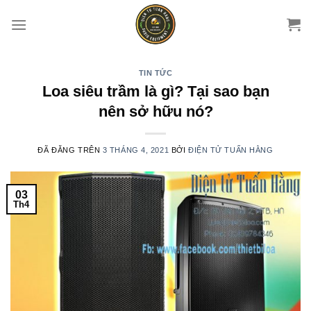
Chuyển
đến
nội
dung
TIN TỨC
Loa siêu trầm là gì? Tại sao bạn
nên sở hữu nó?
ĐÃ ĐĂNG TRÊN
3 THÁNG 4, 2021
BỞI
ĐIỆN TỬ TUẤN HẰNG
03
Th4