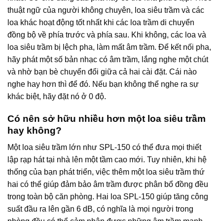
thuật ngữ của người không chuyên, loa siêu trầm và các
loa khác hoạt động tốt nhất khi các loa trầm di chuyển
đồng bộ về phía trước và phía sau. Khi không, các loa và
loa siêu trầm bị lệch pha, làm mất âm trầm. Để kết nối pha,
hãy phát một số bản nhạc có âm trầm, lắng nghe một chút
và nhờ bạn bè chuyển đổi giữa cả hai cài đặt. Cái nào
nghe hay hơn thì để đó. Nếu bạn không thể nghe ra sự
khác biệt, hãy đặt nó ở 0 độ.
Có nên sở hữu nhiều hơn một loa siêu trầm
hay không?
Một loa siêu trầm lớn như SPL-150 có thể đưa mọi thiết
lập rạp hát tại nhà lên một tầm cao mới. Tuy nhiên, khi hệ
thống của bạn phát triển, việc thêm một loa siêu trầm thứ
hai có thể giúp đảm bảo âm trầm được phân bổ đồng đều
trong toàn bộ căn phòng. Hai loa SPL-150 giúp tăng công
suất đầu ra lên gần 6 dB, có nghĩa là mọi người trong