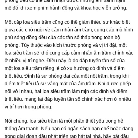
phòng đều có thể cảm nhận được những âm trầm mạnh
mẽ đó khi xem phim hành động và khoa học viễn tưởng.
Một cặp loa siêu trầm cũng có thể giảm thiểu sự khác biệt
giữa các chỗ ngồi về cảm nhận âm trầm, cung cấp mô hình
phủ sóng đồng đều của các tần số thấp trong toàn bộ
phòng. Tùy thuộc vào kích thước phòng và vị trí đặt, một
loa siêu trầm sẽ khó cung cấp cảm nhận âm trầm chính xác
ở nhiều vị trí nghe. Điều này là do đáp tuyến tần số của
một loa siêu trầm riêng lẻ có xu hướng có đỉnh và điểm
triệt tiêu. Đỉnh là sự phóng đại của một nốt trầm, trong khi
điểm triệt tiêu là sự vắng mặt của âm trầm. Khi được ghép
nối với nhau, hai loa siêu trầm làm mịn các đỉnh và điểm
triệt tiêu, mang lại đáp tuyến tần số chính xác hơn ở nhiều
vị trí hơn trong phòng.
Nói chung, loa siêu trầm là một phần thiết yếu trong hệ
thống âm thanh. Nếu bạn có ngân sách hạn chế hoặc đang
trong giai đoạn đầu phát triển rạp hát tại nhà, hãy bắt đầu