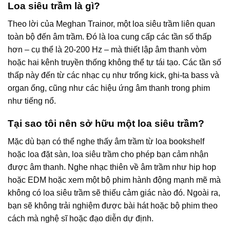
Loa siêu trầm là gì?
Theo lời của Meghan Trainor, một loa siêu trầm liên quan
toàn bộ đến âm trầm. Đó là loa cung cấp các tần số thấp
hơn – cụ thể là 20-200 Hz – mà thiết lập âm thanh vòm
hoặc hai kênh truyền thống không thể tự tái tạo. Các tần số
thấp này đến từ các nhạc cụ như trống kick, ghi-ta bass và
organ ống, cũng như các hiệu ứng âm thanh trong phim
như tiếng nổ.
Tại sao tôi nên sở hữu một loa siêu trầm?
Mặc dù bạn có thể nghe thấy âm trầm từ loa bookshelf
hoặc loa đặt sàn, loa siêu trầm cho phép bạn cảm nhận
được âm thanh. Nghe nhạc thiên về âm trầm như hip hop
hoặc EDM hoặc xem một bộ phim hành động mạnh mẽ mà
không có loa siêu trầm sẽ thiếu cảm giác nào đó. Ngoài ra,
bạn sẽ không trải nghiệm được bài hát hoặc bộ phim theo
cách mà nghệ sĩ hoặc đạo diễn dự định.