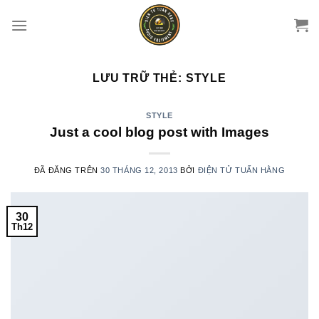
Chuyển
đến
nội
dung
LƯU TRỮ THẺ:
STYLE
STYLE
Just a cool blog post with Images
ĐÃ ĐĂNG TRÊN
30 THÁNG 12, 2013
BỞI
ĐIỆN TỬ TUẤN HẰNG
30
Th12