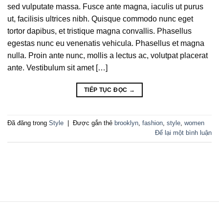
sed vulputate massa. Fusce ante magna, iaculis ut purus
ut, facilisis ultrices nibh. Quisque commodo nunc eget
tortor dapibus, et tristique magna convallis. Phasellus
egestas nunc eu venenatis vehicula. Phasellus et magna
nulla. Proin ante nunc, mollis a lectus ac, volutpat placerat
ante. Vestibulum sit amet […]
TIẾP TỤC ĐỌC
→
Đã đăng trong
Style
|
Được gắn thẻ
brooklyn
,
fashion
,
style
,
women
Để lại một bình luận